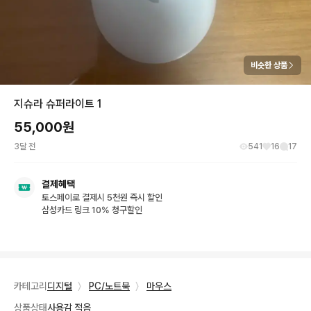
비슷한 상품
지슈라 슈퍼라이트 1
55,000
원
3달 전
541
16
17
결제혜택
토스페이로 결제시 5천원 즉시 할인
삼성카드 링크 10% 청구할인
카테고리
디지털
〉
PC/노트북
〉
마우스
상품상태
사용감 적음