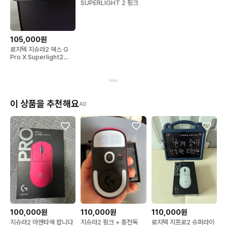
SUPERLIGHT 2 핑크
105,000원
로지텍 지슈라2 덱스 G
Pro X Superlight2
Dex
이 상품을 추천해요
AD
100,000원
110,000원
110,000원
지슈라2 마젠타색 팝니다
지슈라2 핑크 + 충전독
로지텍 지프로2 슈퍼라이