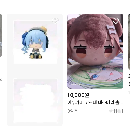
 쿠션
8
10,000원
이누가미 코로네 네소베리 홀로라이브
3일 전
11
1