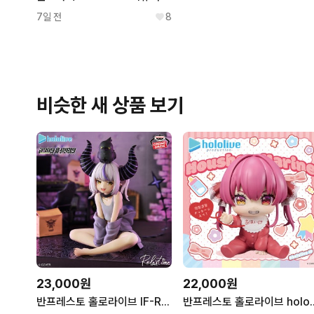
7일 전
8
비슷한 새 상품 보기
23,000원
22,000원
반프레스토 홀로라이브 IF-Relax time 라플라스 다크니스 피규어
반프레스토 홀로라이브 hololi