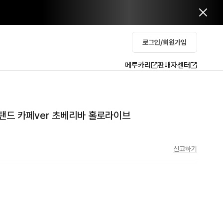
로그인/회원가입
메루카리
판매자센터
탠드 카페ver 초베리바 홀로라이브
신고하기