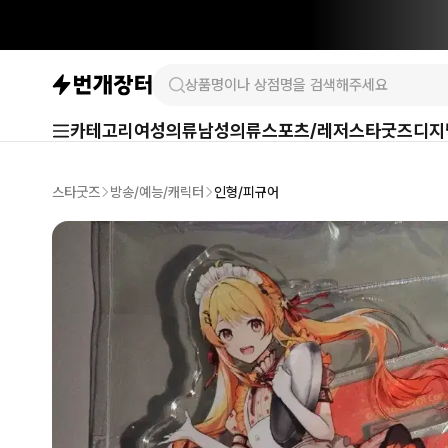
카테고리
여성의류
남성의류
스포츠/레저
스타굿즈
디지
스타굿즈
방송/예능/캐릭터
인형/피규어