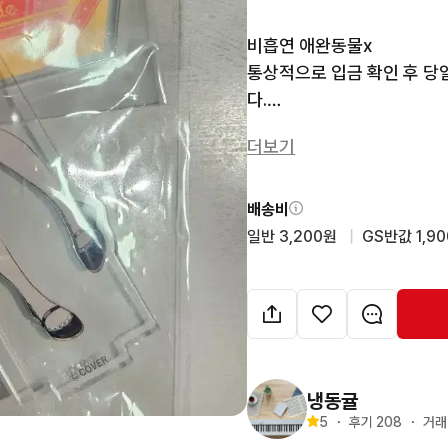
비흡연 애완동물x

통상적으로 입금 확인 후 당
다.

제주도/산간지방 배송비+30
더보기
배송비
일반 3,200원
  |  
GS반값 1,9
냉동귤
5
・
후기 
208
・
거래