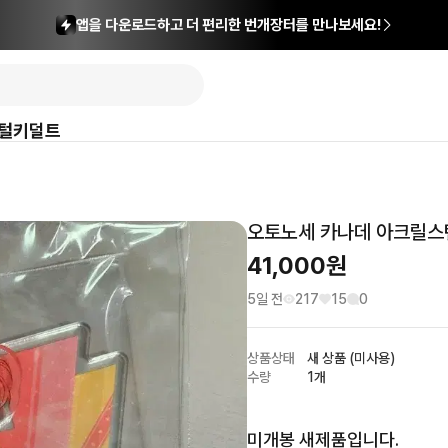
앱을 다운로드하고 더 편리한 번개장터를 만나보세요!
털
키덜트
오토노세 카나데 아크릴스
41,000
원
5일 전
217
15
0
상품상태
새 상품 (미사용)
수량
1개
미개봉 새제품입니다.
