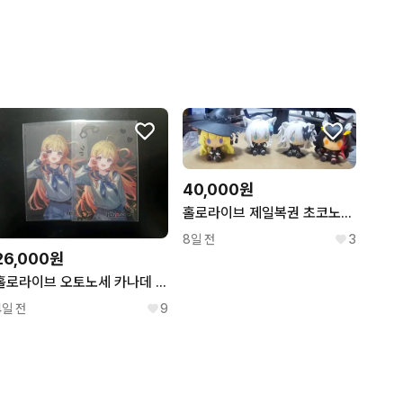
40,000원
홀로라이브 제일복권 초코노코 피규어 전 4종세트
8일 전
3
26,000원
홀로라이브 오토노세 카나데 2주년 특전 포카
4일 전
9