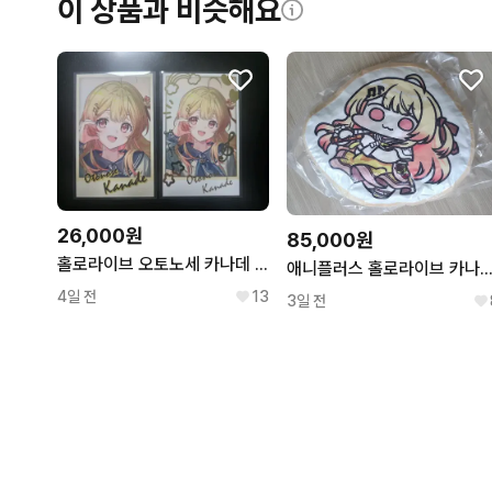
이 상품과 비슷해요
26,000원
85,000원
홀로라이브 오토노세 카나데 2주년 체키 2종
애니플러스 홀로라이브 카나데 모양
4일 전
13
3일 전