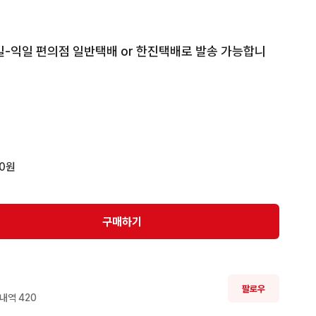
일-익일 편의점 일반택배 or 한진택배로 발송 가능합니
00(해당하는 경우 결제 전 미리 이야기 해주세요.)
00원
구매하기
팔로우
내역 
420