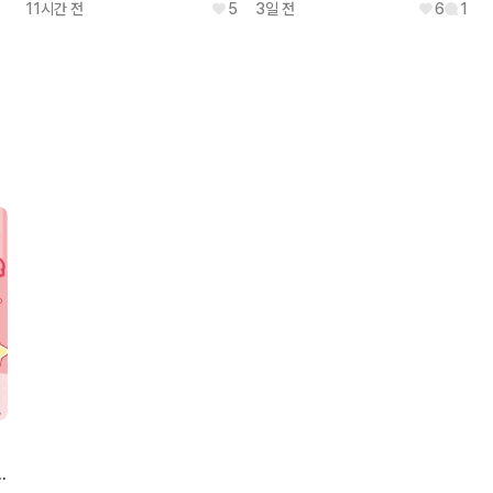
11시간 전
5
3일 전
6
1
ve IF 홀로베이비즈 호쇼 마린 피규어