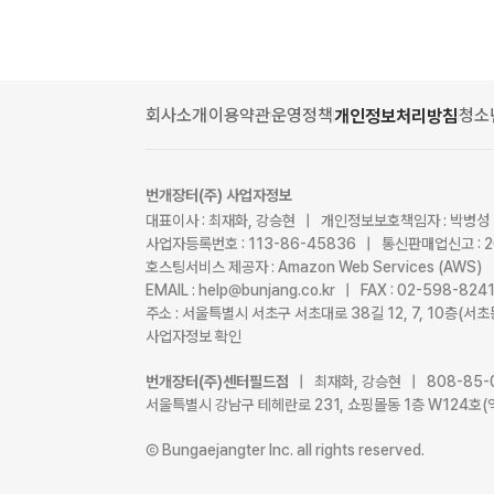
회사소개
이용약관
운영정책
청소
개인정보처리방침
번개장터(주) 사업자정보
대표이사 : 최재화, 강승현 | 개인정보보호책임자 : 박병성
사업자등록번호 : 113-86-45836 | 통신판매업신고 : 
호스팅서비스 제공자 : Amazon Web Services (AWS)
EMAIL : help@bunjang.co.kr | FAX : 02-598-82
주소 : 서울특별시 서초구 서초대로 38길 12, 7, 10층(
사업자정보 확인
번개장터(주)센터필드점
| 최재화, 강승현 | 808-85-
서울특별시 강남구 테헤란로 231, 쇼핑몰동 1층 W124호(
Ⓒ Bungaejangter Inc. all rights reserved.