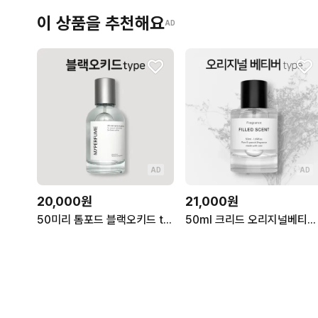
이 상품을 추천해요
AD
AD
AD
20,000원
21,000원
50미리 톰포드 블랙오키드 type 마이퍼퓸 재현향스프레이
50ml 크리드 오리지널베티버 type 필드센트 재현향스프레이