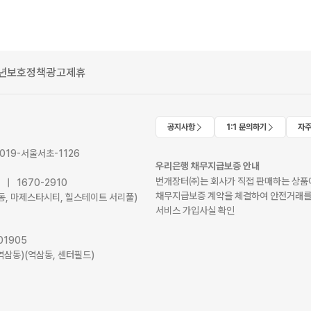
년보호정책
광고제휴
공지사항
1:1 문의하기
자주
2019-서울서초-1126
우리은행 채무지급보증 안내
번개장터㈜는 회사가 직접 판매하는 상품에
41 | 1670-2910
채무지급보증 계약을 체결하여 안전거래를
서초동, 마제스타시티, 힐스테이트 서리풀)
서비스 가입사실 확인
01905
역삼동)(역삼동, 센터필드)