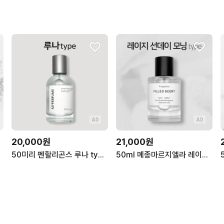
AD
AD
20,000원
21,000원
50미리 펜할리곤스 루나 type 마이퍼퓸 재현향스프레이
50ml 메종마르지엘라 레이지선데이모닝 type 필드센트 재현향스프레이