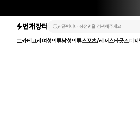
카테고리
여성의류
남성의류
스포츠/레저
스타굿즈
디지