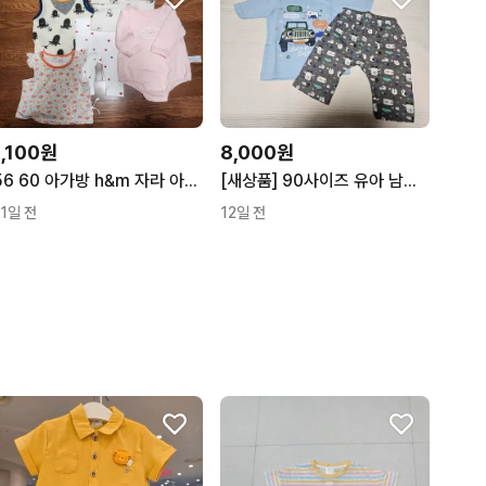
1,100원
8,000원
56 60 아가방 h&m 자라 아기내복 실내복
[새상품] 90사이즈 유아 남아 여름실내복 상하복
11일 전
12일 전