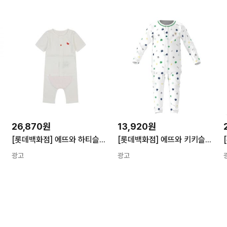
26,870원
13,920원
[롯데백화점] 에뜨와 하티슬림57내의07T317613/신생아,유아,축하선물,반팔내의,말띠,모달 LE1221569263
[롯데백화점] 에뜨와 키키슬림내의 07S157606 LE1218778110
광고
광고