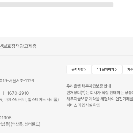
년보호정책
광고제휴
공지사항
1:1 문의하기
자주
2019-서울서초-1126
우리은행 채무지급보증 안내
번개장터㈜는 회사가 직접 판매하는 상품에
41 | 1670-2910
채무지급보증 계약을 체결하여 안전거래를
서초동, 마제스타시티, 힐스테이트 서리풀)
서비스 가입사실 확인
01905
역삼동)(역삼동, 센터필드)