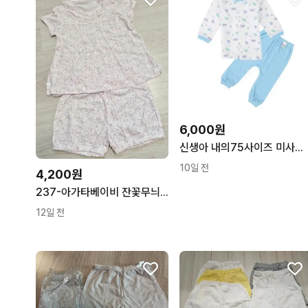
6,000원
신생아 내의75사이즈 미사용 출산용품
10일 전
4,200원
237-아가타베이비 잔꽃무늬 반소 내의 새상품(100)
12일 전