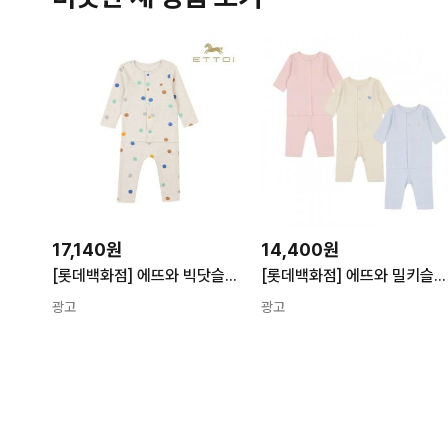
17,140원
14,400원
[롯데백화점] 에뜨와 빅닷슬림내의07P017691 LE1221384543
[롯데백화점] 에뜨와 밀키슬림7부내의07S317602/신생아,유아,축하선물,여름내의,모달 LE1221884238
광고
광고