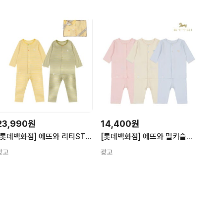
23,990원
14,400원
[롯데백화점] 에뜨와 리티ST슬림내의 그린 옐로우 택1 07T557605/신생아선물,백일선물,돌선물 LE1222035413
[롯데백화점] 에뜨와 밀키슬림7부내의07S317602/신생아,유아,축하선물,여름내의,모달,조카선물 LE1221907645
광고
광고