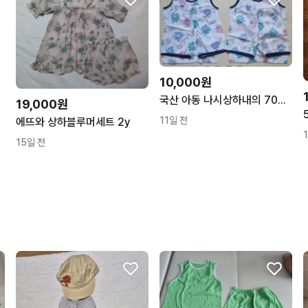
10,000원
국산 아동 나시상하내의 70호 7-8세 (2벌)
19,000원
11일 전
에뜨와 상하블루머세트 2y
15일 전