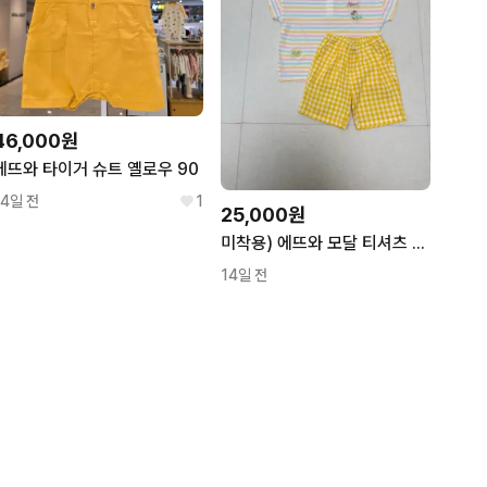
46,000원
에뜨와 타이거 슈트 옐로우 90
14일 전
1
25,000원
미착용) 에뜨와 모달 티셔츠 반바지 100
14일 전