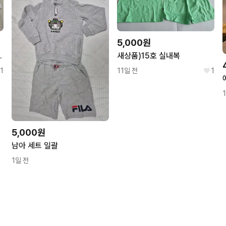
5,000원
바지 반바지일괄.
새상품)15호 실내복
1
11일 전
1
5,000원
남아 세트 일괄
1일 전