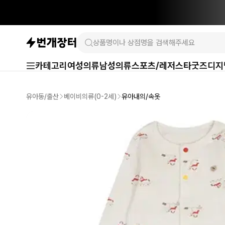
카테고리
여성의류
남성의류
스포츠/레저
스타굿즈
디지
유아동/출산
베이비의류(0-2세)
유아내의/속옷