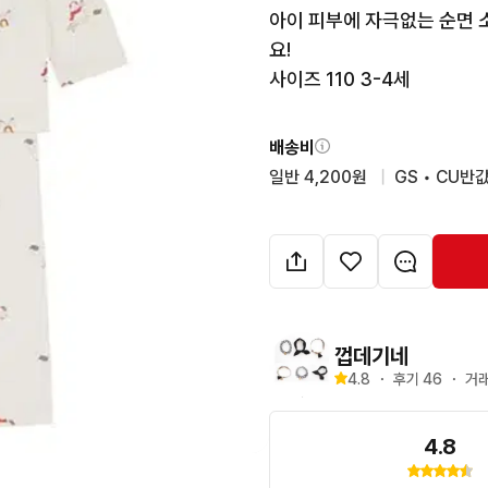
아이 피부에 자극없는 순면 
요!

사이즈 110 3-4세
배송비
일반 4,200원
  |  
GS • CU반값
껍데기네
4.8
・
후기 
46
・
거래
4.8