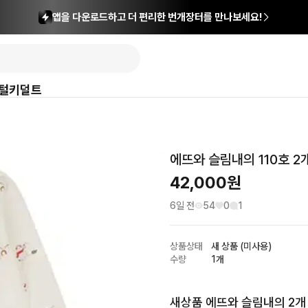
앱을 다운로드하고 더 편리한 번개장터를 만나보세요!
털
키덜트
에뜨와 슬림내의 110호 2
42,000
원
6일 전
54
0
1
상품상태
새 상품 (미사용)
수량
1개
새상품 에뜨와 슬림내의 2개 