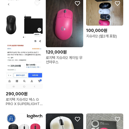
100,000원
지슈라2 (쉘2개 포함)
120,000원
로지텍 지슈라2 게이밍 무
선마우스
290,000원
로지텍 지슈라2 덱스 G
PRO X SUPERLIGHT 2
DEX 무선 게이밍 마우스
+ 파워플레이 무선 충전패
드