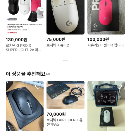
75,000원
100,000원
130,000원
로지텍 지슈라2
지슈라2 마젠타색 팝니다
로지텍 G PRO X
SUPERLIGHT 2c 미니
무선 게이밍 마우스
이 상품을 추천해요
AD
70,000원
로지텍 GPRO HERO 유
선마우스