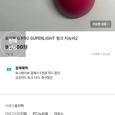
비슷한 상품
로지텍 G PRO SUPERLIGHT 핑크 지슈라2
판매

95,000
원
완료
2달 전
346
3
4
결제혜택
토스페이로 결제시 5천원 즉시 할인
삼성카드 링크 10% 청구할인
브랜드
로지텍
카테고리
디지털
〉
PC/노트북
〉
마우스