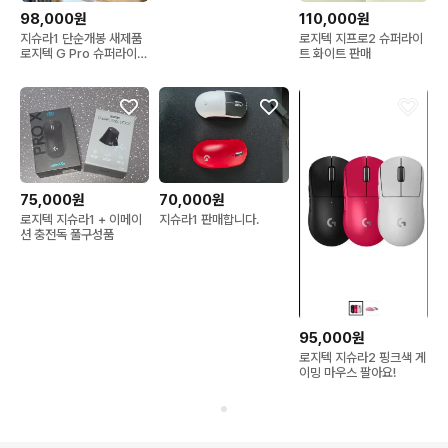
98,000원
110,000원
지슈라1 단순개봉 새제품
로지텍 지프로2 슈퍼라이
로지텍 G Pro 슈퍼라이트
트 화이트 판매
1
75,000원
70,000원
로지텍 지슈라1 + 이메이
지슈라1 판매합니다.
션 충전독 풀구성품
95,000원
로지텍 지슈라2 핑크색 게
이밍 마우스 팔아요!