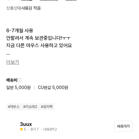
상품상태
사용감 적음
6-7개월 사용 

안팔려서 계속 보관중입니다!ㅜㅜ

지금 다른 마우스 사용하고 있어요

마우스틀 빼고 다 있어요

더보기
쿨거시 -10000
배송비
일반 5,000원
|
CU반값 5,000원
#
마우스
#
지슈라2
#
로지텍
3uux
바로가기
5
・ 후기
7
・ 거래내역
2