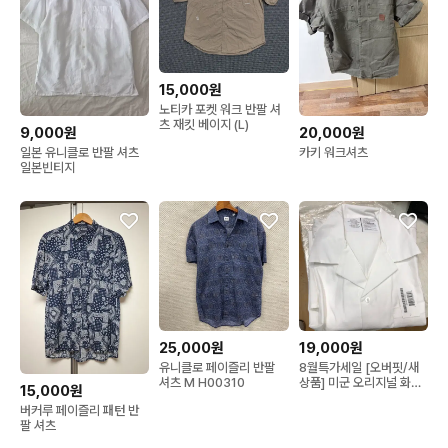
15,000원
노티카 포켓 워크 반팔 셔
츠 재킷 베이지 (L)
9,000원
20,000원
일본 유니클로 반팔 셔츠
카키 워크셔츠
일본빈티지
25,000원
19,000원
유니클로 페이즐리 반팔
8월특가세일 [오버핏/새
셔츠 M H00310
상품] 미군 오리지널 화이
15,000원
트 오픈카라 워크셔츠 (시
버커루 페이즐리 패턴 반
티보이 룩 추천)
팔 셔츠