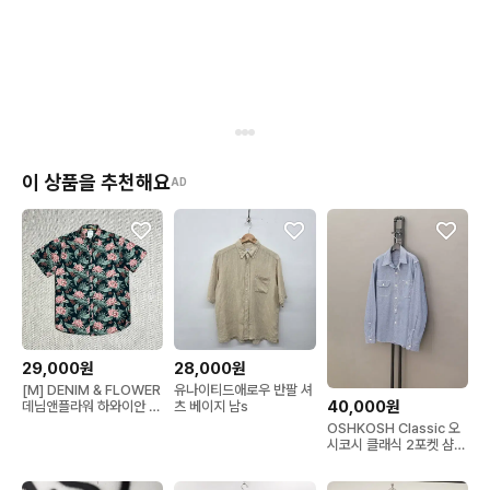
이 상품을 추천해요
AD
29,000원
28,000원
[M] DENIM & FLOWER
유나이티드애로우 반팔 셔
40,000원
데님앤플라워 하와이안 반
츠 베이지 남s
팔 셔츠
OSHKOSH Classic 오
시코시 클래식 2포켓 샴브
레이 워크셔츠 L 100