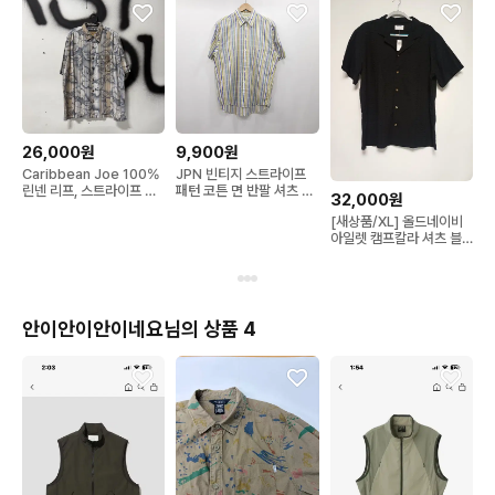
26,000원
9,900원
Caribbean Joe 100%
JPN 빈티지 스트라이프
린넨 리프, 스트라이프 패
패턴 코튼 면 반팔 셔츠 남
32,000원
턴 원포켓 하와이안 반팔
L R260
[새상품/XL] 올드네이비
셔츠
아일렛 캠프칼라 셔츠 블
랙
안이안이안이네요님의 상품 4