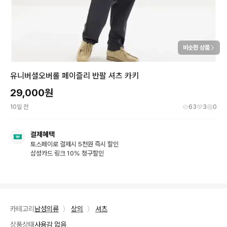
비슷한 상품
유니버셜오버롤 페이즐리 반팔 셔츠 카키
29,000
원
10일 전
63
3
0
결제혜택
토스페이로 결제시 5천원 즉시 할인
삼성카드 링크 10% 청구할인
카테고리
남성의류
〉
상의
〉
셔츠
상품상태
사용감 없음