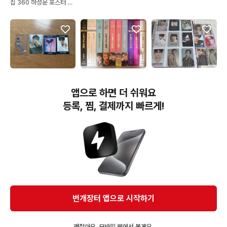
집 360 하성운 포스터 엽
서 키트 앨범
30,000원
10,000원
15,000원
일괄) 워너원 옹성우 포토
(일괄) 워너원 포카
워너원 앨범 및 굿즈(강다
앱으로 하면 더 쉬워요
카드
니엘 인형)
등록, 찜, 결제까지 빠르게!
번개장터(주) 사업자정보, 이용약관 및 기타 법적고지
번개장터㈜는 통신판매중개자이며, 통신판매의 당사자가 아닙니다. 전자상거래 등에서의
소비자보호에 관한 법률 등 관련 법령 및 번개장터㈜의 약관에 따라 상품, 상품정보, 거래에 관한 책임은
개별 판매자에게 귀속하고, 번개장터㈜는 원칙적으로 회원간 거래에 대하여 책임을 지지 않습니다.
다만, 번개장터㈜가 직접 판매하는 상품에 대한 책임은 번개장터㈜에게 귀속합니다.
Ⓒ Bungaejangter Inc. all rights reserved.
번개장터 앱으로 시작하기
APP 다운로드
괜찮아요, 모바일 웹에서 볼게요.