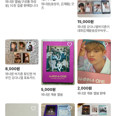
워너원 앨범(구성품 하성
워너원(옹성우, 김재환) 굿
운) 10장 일괄 판매합니다
즈
15,000원
워너원 강다니엘박지훈이
대휘김재환옹성우박우진
라이관린윤지성황민현배
진영하성운
8,000원
워너원 박지훈 황민현 박
우진 강다니엘 포토카드
2,000원
5,000원
워너원 개봉 앨범 판매
워너원 개봉 앨범