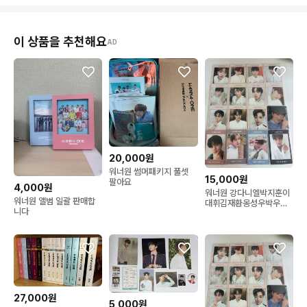
이 상품을 추천해요
AD
20,000원
워너원 썸머패키지 풀셋
15,000원
팔아요
4,000원
워너원 강다니엘박지훈이
워너원 앨범 일괄 판매합
대휘김재환옹성우박우진
니다
라이관린윤지성황민현배
진영하성운
27,000원
5,000원