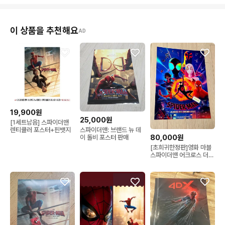
이 상품을 추천해요
AD
19,900원
25,000원
[1세트남음] 스파이더맨
렌티큘러 포스터+핀뱃지
스파이더맨: 브랜드 뉴 데
80,000원
이 돌비 포스터 판매
[초희귀한정판]영화 마블
스파이더맨 어크로스 더
스파이더버스 MX4D 후
가공 특전 포스터(A3) 어
더유 어스파 뉴스파 어크
로스 더 유니버스 포스터