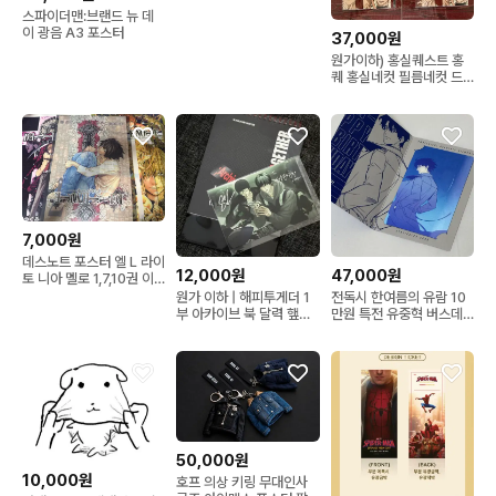
스파이더맨:브랜드 뉴 데
이 광음 A3 포스터
37,000원
원가이하) 홍실퀘스트 홍
퀘 홍실네컷 필름네컷 드
볼 올클 풀구성
7,000원
데스노트 포스터 엘 L 라이
12,000원
47,000원
토 니아 멜로 1,7,10권 이
치방쿠지 제일복권 f상
원가 이하 | 해피투게더 1
전독시 한여름의 유람 10
부 아카이브 북 달력 햎투
만원 특전 유중혁 버스데
해투 마플샵
이 렌티큘러
50,000원
10,000원
호프 의상 키링 무대인사