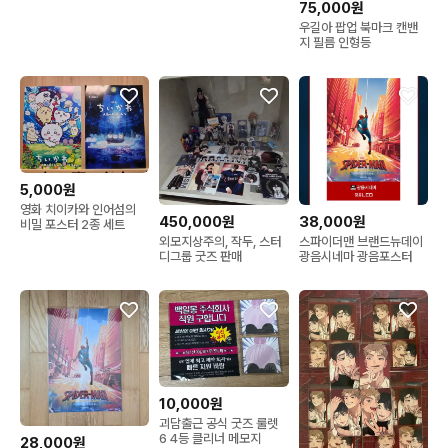
75,000원
우길아 팝업 북마크 캔밴
지 필름 인형등
5,000원
영화 치이카와 인어섬의
450,000원
38,000원
비밀 포스터 2종 세트
외모지상주의, 작두, 스터
스파이더맨 브랜드뉴데이
디그룹 굿즈 판매
광음시네마 광음포스터
10,000원
괴담출근 공식 굿즈 룰렛
6 4등 클리너 메모지
28,000원