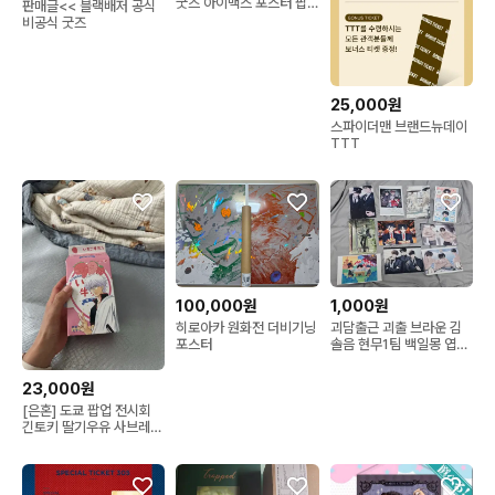
굿즈 아이맥스 포스터 팝
판매글<< 블랙배저 공식
니다
비공식 굿즈
25,000원
스파이더맨 브랜드뉴데이
TTT
100,000원
1,000원
히로아카 원화전 더비기닝
괴담출근 괴출 브라운 김
포스터
솔음 현무1팀 백일몽 엽서
티켓
23,000원
[은혼] 도쿄 팝업 전시회
긴토키 딸기우유 사브레
빈 통 공식 굿즈