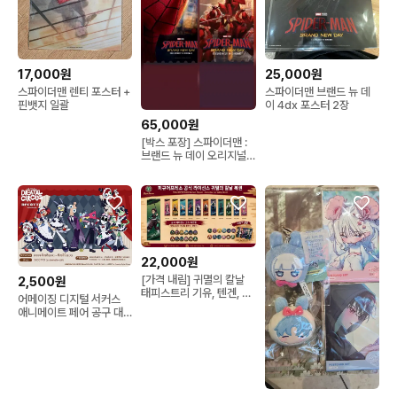
17,000원
25,000원
스파이더맨 렌티 포스터 +
스파이더맨 브랜드 뉴 데
핀뱃지 일괄
이 4dx 포스터 2장
65,000원
[박스 포장] 스파이더맨 :
브랜드 뉴 데이 오리지널
티켓 A+B 세트
22,000원
[가격 내림] 귀멸의 칼날
2,500원
태피스트리 기유, 텐겐, 시
어메이징 디지털 서커스
노부, 미츠리, 사네미, 이구
애니메이트 페어 공구 대
로, 탄지로,
행