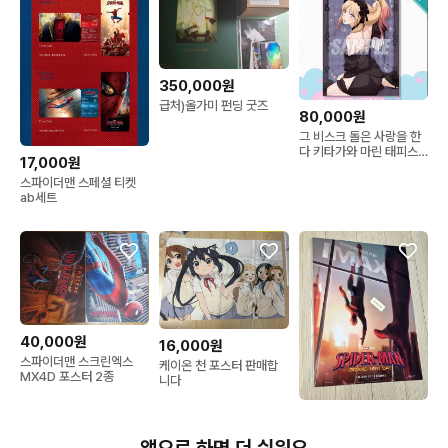
350,000원
급처)올가미 펀딩 굿즈
80,000원
그 비스크 돌은 사랑을 한
다 키타가와 마린 태피스
17,000원
트리
스파이더맨 스페셜 티켓
ab세트
40,000원
16,000원
스파이더맨 스크린엑스
케이온 천 포스터 판매합
MX4D 포스터 2종
니다
21,900원
[전용박스포장]영화 마블