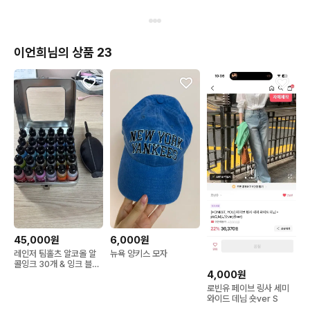
이언희님의 상품 23
45,000원
6,000원
레인저 팀홀츠 알코올 알
뉴욕 양키스 모자
콜잉크 30개 & 잉크 블로
4,000원
워 세트
로빈유 페이브 링사 세미
와이드 데님 숏ver S