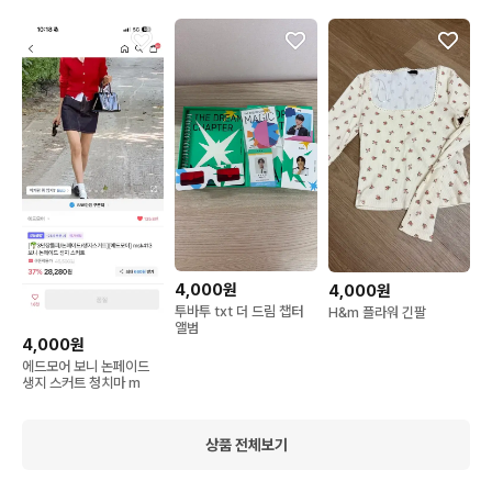
4,000원
4,000원
투바투 txt 더 드림 챕터
H&m 플라워 긴팔
앨범
4,000원
에드모어 보니 논페이드
생지 스커트 청치마 m
상품 전체보기