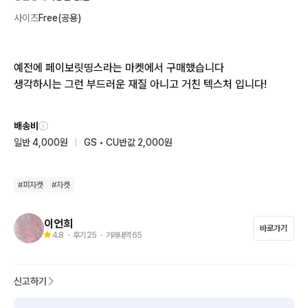
사이즈
Free(공용)
예전에 페이보릿띵스라는 마켓에서 구매했습니다

생각하시는 그런 부드러운 재질 아니고 거친 텍스처 입니다!
배송비
일반 4,000원
|
GS • CU반값 2,000원
#
퍼자켓
#
자켓
이언희
바로가기
4.8
・ 후기
25
・ 거래내역
65
신고하기