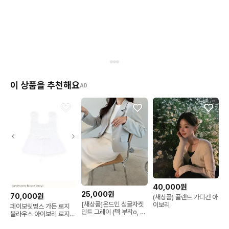
이 상품을 추천해요
AD
40,000원
25,000원
70,000원
(새상품) 플랜트 가디건 아
[새상품]온드민 싱글자켓
이보리
페이보릿띵스 가든 로지
민트 그레이 (텍 부착o, 실
블라우스 아이보리 로지블
사 o) 오브네어
라우스 S