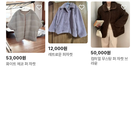
12,000원
50,000원
레트로문 퍼자켓
53,000원
컴히얼 무스탕 퍼 자켓 브
라운
화이트 에코 퍼 자켓