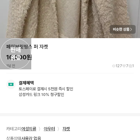
비슷한 상품
페이보릿띵스 퍼 자켓
판매

16,000
원
완료
1달 전
127
7
1
결제혜택
토스페이로 결제시 5천원 즉시 할인
삼성카드 링크 10% 청구할인
카테고리
여성의류
〉
아우터
〉
자켓
상품상태
사용감 없음