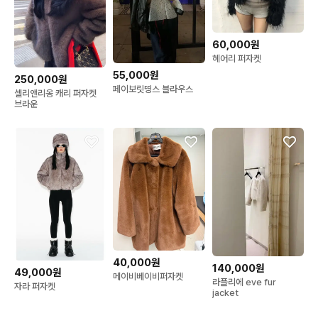
60,000원
헤어리 퍼자켓
55,000원
250,000원
페이보릿띵스 블라우스
셀리앤리옹 캐리 퍼자켓
브라운
40,000원
140,000원
49,000원
메이비베이비퍼자켓
라플리에 eve fur
자라 퍼자켓
jacket