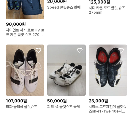
20,000원
125,000원
Speed 클릿슈즈 판매
시디 카본 로드 클릿 슈즈
275mm
90,000원
자이언트 서지 프로 HV 로
드 카본 클릿 슈즈 270사
이즈 판매합니다
107,000원
50,000원
25,000원
라파 클래식 클릿슈즈
피직 r4 클릿슈즈 급처
시마노 로드자전거 클릿슈
즈sh-r171we 40e사이
즈 +시마노 클릿 팝니다.
(택포2.5만)