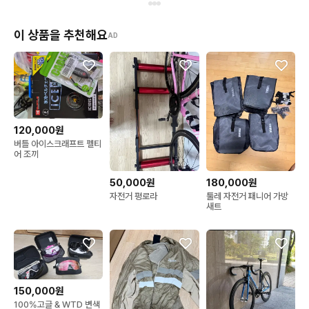
이 상품을 추천해요
AD
120,000원
버틀 아이스크래프트 펠티
어 조끼
50,000원
180,000원
자전거 평로라
툴레 자전거 패니어 가방
새트
150,000원
100%고글 & WTD 변색