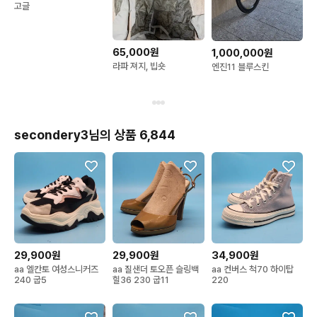
고글
65,000원
1,000,000원
라파 져지, 빕숏
엔진11 블루스킨
secondery3님의 상품 6,844
29,900원
29,900원
34,900원
aa 엘칸토 여성스니커즈
aa 질샌더 토오픈 슬링백
aa 컨버스 척70 하이탑
240 굽5
힐36 230 굽11
220