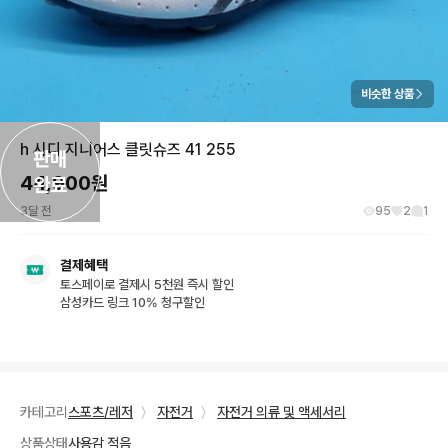
비슷한 상품
h 시디 지니어스 클릿슈즈 41 255
판매

44,900
원
완료
3달 전
95
2
1
결제혜택
토스페이로 결제시 5천원 즉시 할인
삼성카드 링크 10% 청구할인
카테고리
스포츠/레저
〉
자전거
〉
자전거 의류 및 액세서리
상품상태
사용감 적음