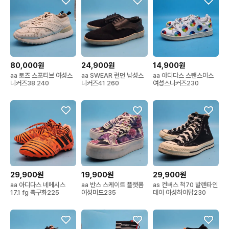
80,000원
24,900원
14,900원
aa 토즈 스포티브 여성스
aa SWEAR 런던 남성스
aa 아디다스 스탠스미스
니커즈38 240
니커즈41 260
여성스니커즈230
29,900원
19,900원
29,900원
aa 아디다스 네메시스
aa 반스 스케이트 플랫폼
as 컨버스 척70 발렌타인
17.1 fg 축구화225
여성미드235
데이 여성하이탑230