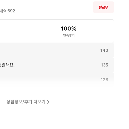
팔로우
내역 
692
100
%
만족후기
140
동일해요.
135
128
110
상점정보/후기 더보기
103
어요.
97