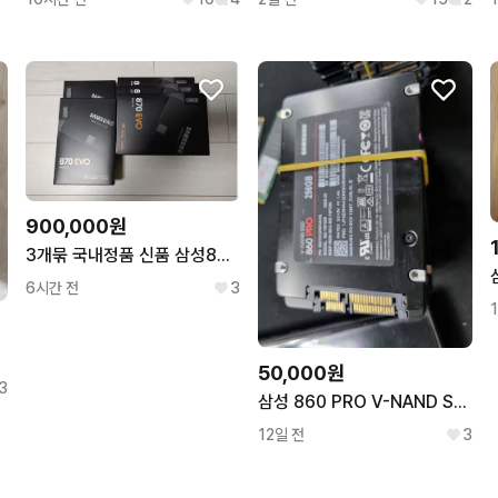
900,000원
3개묶 국내정품 신품 삼성870EVO500 SSD2.5인치 미개봉 새제품
6시간 전
3
)
50,000원
3
삼성 860 PRO V-NAND SSD 256GB
12일 전
3