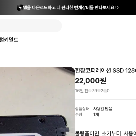
앱을 다운로드하고 더 편리한 번개장터를 만나보세요!
털
키덜트
한창코퍼레이션 SSD 12
22,000
원
16일 전
79
2
0
상품상태
사용감 많음
수량
1개
불량품이면  초기부터  사용이