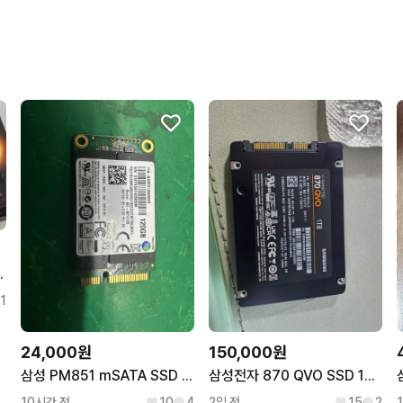
번개페이를 잘 받아줘요.
구매확정이 빨라요.
무리한 네고를 하지 않아요
꼭 필요한 문의만 해요.
0 SSD 1TB
1
24,000원
150,000원
삼성 PM851 mSATA SSD 128GB 정상작동 / 2EA
삼성전자 870 QVO SSD 1TB
10시간 전
10
4
2일 전
15
2