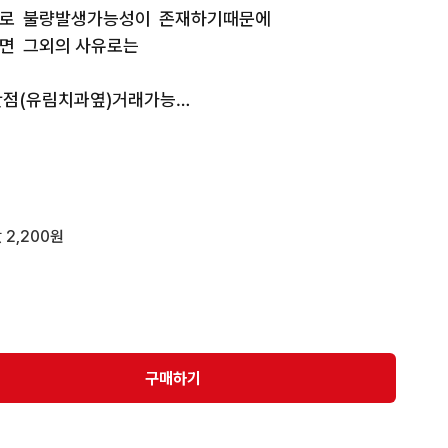
로  불량발생가능성이  존재하기때문에

  그외의 사유로는

산점(유림치과옆)거래가능

됩니다

 배송비는 한번만계산해요 오바되는건제가부담합니다

는배송비는 200 원정도 적게표기될수 잇습니다
 2,200원
구매하기