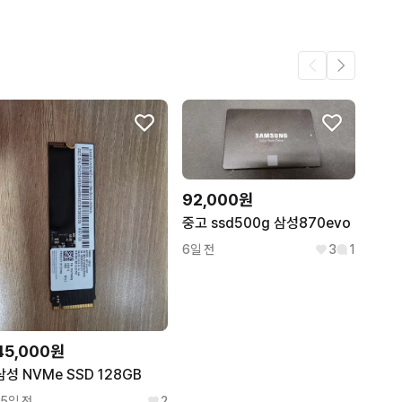
12
1
.
1
1
92,000원
중고 ssd500g 삼성870evo
6일 전
3
1
45,000원
삼성 NVMe SSD 128GB
15일 전
2