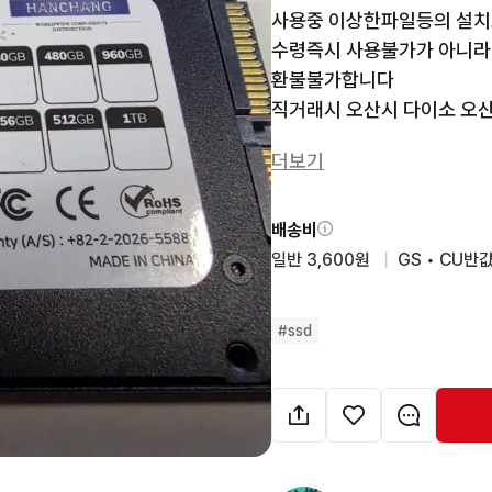
사용중 이상한파일등의 설치
수령즉시 사용불가가 아니라면
환불불가합니다

직거래시 오산시 다이소 오
m.2는  은박지+ 뾱뾱이

더보기
SSD는 뾱뾱이 포장되어배송
제가파는여러물건선택하셔도
할인권등사용으로인해 표기되
배송비
일반 3,600원
  |  
GS • CU반값
#
ssd