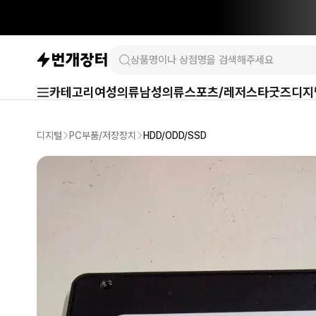
카테고리
여성의류
남성의류
스포츠/레저
스타굿즈
디지
디지털
PC부품/저장장치
HDD/ODD/SSD