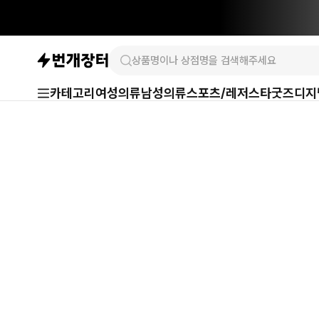
카테고리
여성의류
남성의류
스포츠/레저
스타굿즈
디지