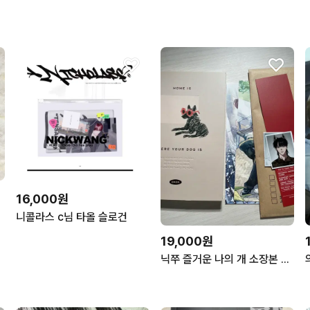
16,000원
니콜라스 c님 타올 슬로건
19,000원
닉쭈 즐거운 나의 개 소장본 +기본특전