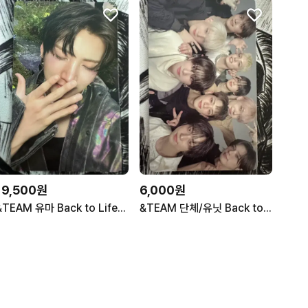
19,500원
6,000원
&TEAM 유마 Back to Life YouTube Gift
&TEAM 단체/유닛 Back to Life STUDIO CHOOM GI