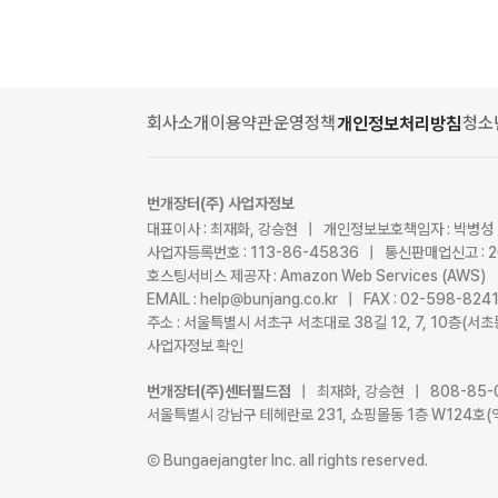
회사소개
이용약관
운영정책
청소
개인정보처리방침
번개장터(주) 사업자정보
대표이사 : 최재화, 강승현 | 개인정보보호책임자 : 박병성
사업자등록번호 : 113-86-45836 | 통신판매업신고 : 
호스팅서비스 제공자 : Amazon Web Services (AWS)
EMAIL : help@bunjang.co.kr | FAX : 02-598-82
주소 : 서울특별시 서초구 서초대로 38길 12, 7, 10층(
사업자정보 확인
번개장터(주)센터필드점
| 최재화, 강승현 | 808-85-
서울특별시 강남구 테헤란로 231, 쇼핑몰동 1층 W124호(
Ⓒ Bungaejangter Inc. all rights reserved.