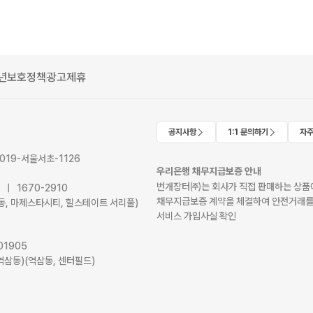
년보호정책
광고제휴
공지사항
1:1 문의하기
자주
2019-서울서초-1126
우리은행 채무지급보증 안내
번개장터㈜는 회사가 직접 판매하는 상품에
41 | 1670-2910
채무지급보증 계약을 체결하여 안전거래를
서초동, 마제스타시티, 힐스테이트 서리풀)
서비스 가입사실 확인
01905
역삼동)(역삼동, 센터필드)