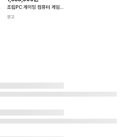
임용 본체 EZ01
조립PC 게이밍 컴퓨터 게임용 조립식 본체 RTX5060 TI 고사양 아이온2 UL2
광고