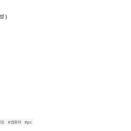
 )

M 어로스 엘리트  와이파이 

 ( 유일한 중고 )

 수냉쿨러

이밍
#
컴퓨터
#
pc
 80plus 풀모튤러 
