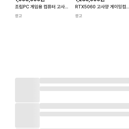
조립PC 게임용 컴퓨터 고사양 피씨 본체 게이밍 아이온2 견적 조립컴 본체 02
RTX5060 고사양 게이밍컴퓨터 PC방 조립PC 배그 롤 발로란트 게
광고
광고