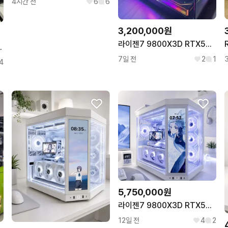
4시간 전
6
6
3,200,000원
라이젠7 9800X3D RTX5070TI 본체 급매합니다
블랙 튜닝PC팝니다
7일 전
2
1
4
5,750,000원
라이젠7 9800X3D RTX5080 Y70 어항본체 팝니다
12일 전
4
2