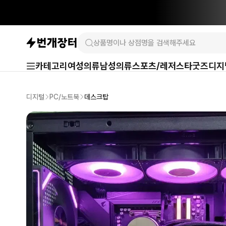
카테고리
여성의류
남성의류
스포츠/레저
스타굿즈
디지
디지털
PC/노트북
데스크탑