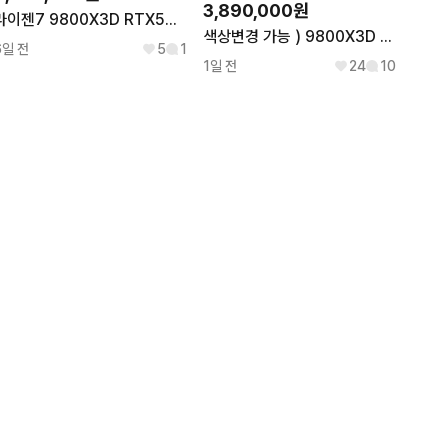
3,890,000원
라이젠7 9800X3D RTX5080 신품PC 팝니다
색상변경 가능 ) 9800X3D & RTX5080 컴퓨터
6일 전
5
1
1일 전
24
10