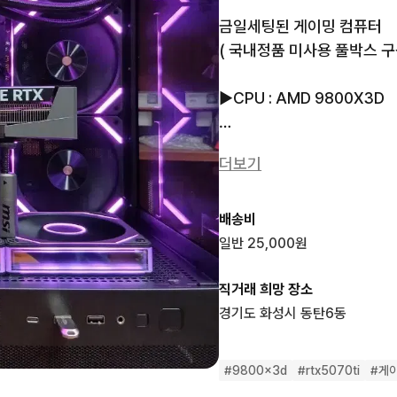
금일세팅된 게이밍 컴퓨터 

( 국내정품 미사용 풀박스 구성
▶️CPU : AMD 9800X3D 

▶️GPU :  RTX5070TI

더보기
▶️M.B : 기가바이트 B850
배송비
▶️램 :  DDR5   16x2 32GB 

일반 25,000원
▶️저장장치 : M.2 SSD 2TB 
직거래 희망 장소
경기도 화성시 동탄6동
▶️쿨러 : 발키리 GLA-360
#
9800x3d
#
rtx5070ti
#
게
▶️파워 : EG GOLD 1000w