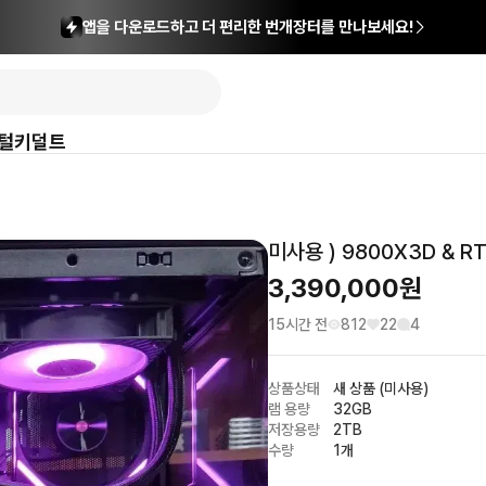
앱을 다운로드하고 더 편리한 번개장터를 만나보세요!
털
키덜트
미사용 ) 9800X3D & 
3,390,000
원
15시간 전
812
22
4
상품상태
새 상품 (미사용)
램 용량
32GB
저장용량
2TB
수량
1개