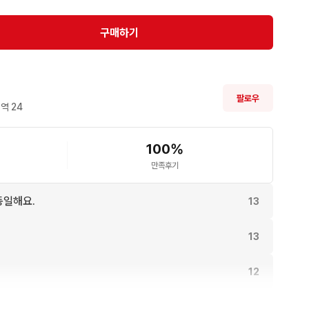
-360 와이드 뷰 BTF ( 하단 리버스펜 3개 추가장착 )

구매하기
팔로우
역 
24
요.

100
%
다 )
만족후기
동일해요.
13
13
12
12