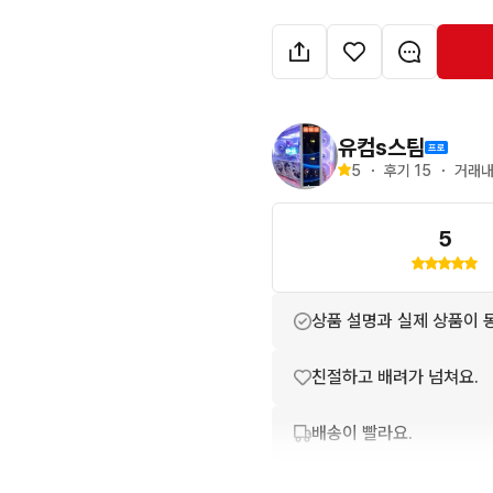
▶️케이스 :  마이크로닉스 ML
윈도우11 및 모든세팅완료

유컴s스팀
문의후 거래합니다.

5
・
후기 
15
・
거래내
가격 제안 주신분은 채팅 주세
5
( 다른 문의하기 누르심 됩니
상품 설명과 실제 상품이 
친절하고 배려가 넘쳐요.
배송이 빨라요.
번개톡 답변이 빨라요.