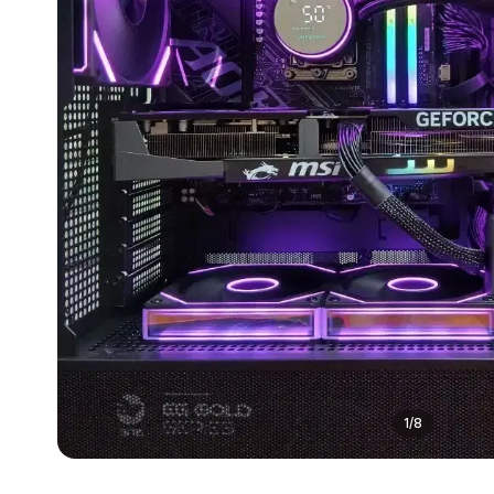
1
/
8