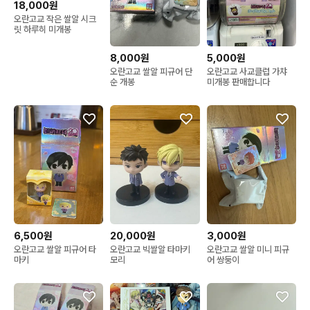
18,000원
오란고교 작은 쌀알 시크
릿 하루히 미개봉
8,000원
5,000원
오란고교 쌀알 피규어 단
오란고교 사교클럽 가챠
순 개봉
미개봉 판매합니다
6,500원
20,000원
3,000원
오란고교 쌀알 피규어 타
오란고교 빅쌀알 타마키
오란고교 쌀알 미니 피규
마키
모리
어 쌍둥이