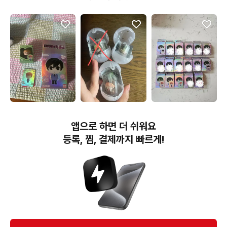
3,000원
5,000원
5,900원
오란고교 호스트부 쌀알피
오란고교호스트부 가챠 쿄
오란고교 호스트부 사교클
앱으로 하면 더 쉬워요
규어 히카루
우야,히카루
럽 쌀알 피규어 새상품
등록, 찜, 결제까지 빠르게!
번개장터(주) 사업자정보, 이용약관 및 기타 법적고지
번개장터㈜는 통신판매중개자이며, 통신판매의 당사자가 아닙니다. 전자상거래 등에서의
소비자보호에 관한 법률 등 관련 법령 및 번개장터㈜의 약관에 따라 상품, 상품정보, 거래에 관한 책임은
개별 판매자에게 귀속하고, 번개장터㈜는 원칙적으로 회원간 거래에 대하여 책임을 지지 않습니다.
다만, 번개장터㈜가 직접 판매하는 상품에 대한 책임은 번개장터㈜에게 귀속합니다.
Ⓒ Bungaejangter Inc. all rights reserved.