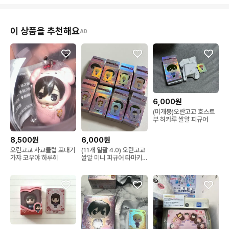
이 상품을 추천해요
AD
6,000원
(미개봉)오란고교 호스트
부 히카루 쌀알 피규어
8,500원
6,000원
오란고교 사교클럽 포대기
(11개 일괄 4.0) 오란고교
가챠 코우야 하루히
쌀알 미니 피규어 타마키
하루히 네코자와 렌게 히
카루 하니 모리 쿄우야 치
통하니