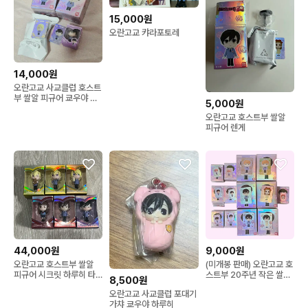
15,000원
오란고교 캬라포토레
14,000원
오란고교 사교클럽 호스트
부 쌀알 피규어 쿄우야 네
5,000원
코자와
오란고교 호스트부 쌀알
피규어 렌게
44,000원
9,000원
오란고교 호스트부 쌀알
(미개봉 판매) 오란고교 호
피규어 시크릿 하루히 타
스트부 20주년 작은 쌀알/
8,500원
마키 쿄우야 일괄
큰 쌀알 피규어
오란고교 사교클럽 포대기
가챠 쿄우야 하루히