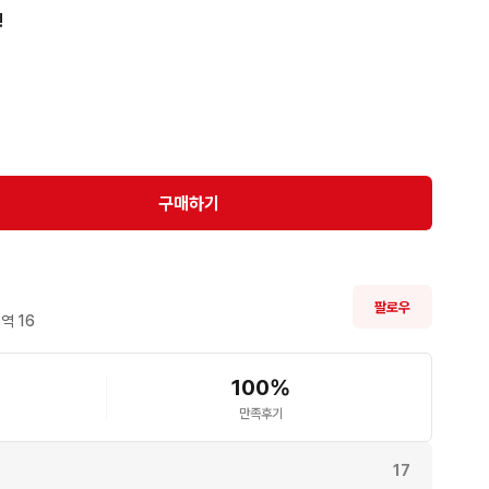
!
구매하기
팔로우
역 
16
100
%
만족후기
17