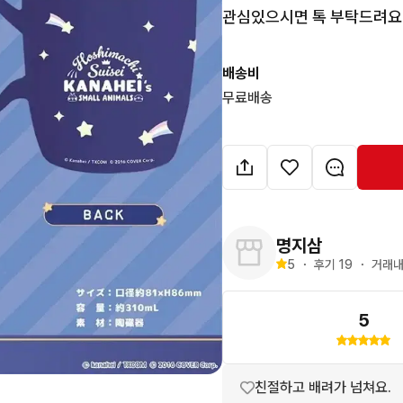
관심있으시면 톡 부탁드려요
배송비
무료배송
명지삼
5
・
후기 
19
・
거래내
5
친절하고 배려가 넘쳐요.