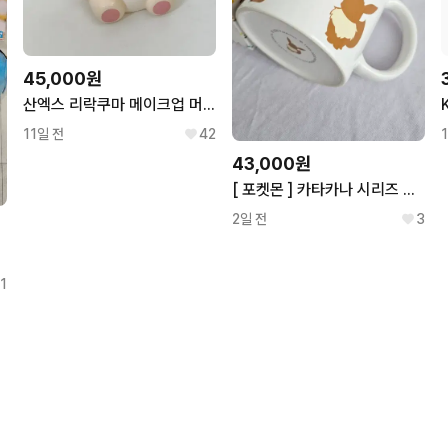
45,000원
산엑스 리락쿠마 메이크업 머그컵 코리락쿠마
11일 전
42
43,000원
[ 포켓몬 ] 카타카나 시리즈 이브이 머그컵
2일 전
3
 세트
1