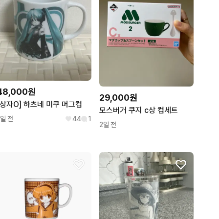
48,000원
29,000원
[상자O] 하츠네 미쿠 머그컵
모스버거 쿠지 c상 컵세트
1일 전
44
1
2일 전