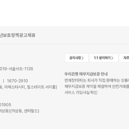
년보호정책
광고제휴
공지사항
1:1 문의하기
자주
2019-서울서초-1126
우리은행 채무지급보증 안내
번개장터㈜는 회사가 직접 판매하는 상품에
41 | 1670-2910
채무지급보증 계약을 체결하여 안전거래를
서초동, 마제스타시티, 힐스테이트 서리풀)
서비스 가입사실 확인
01905
역삼동)(역삼동, 센터필드)