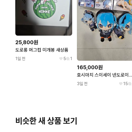
25,800원
도로롱 머그컵 미개봉 새상품
1일 전
5
1
165,000원
호시마치 스이세이 넨도로이드 피규어 굿즈
3일 전
15
비슷한 새 상품 보기