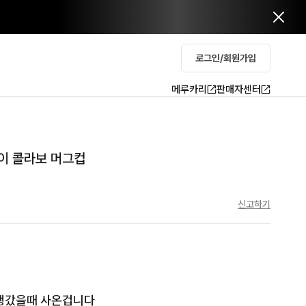
로그인/회원가입
메루카리
판매자센터
이 콜라보 머그컵
신고하기
행갔을때 사온겁니다
