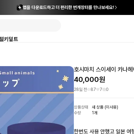
앱을 다운로드하고 더 편리한 번개장터를 만나보세요!
털
키덜트
호시마치 스이세이 카나헤
40,000
원
28일 전
87
7
0
상품상태
새 상품 (미사용)
수량
1개
한번도 사용 안했고 일본 여