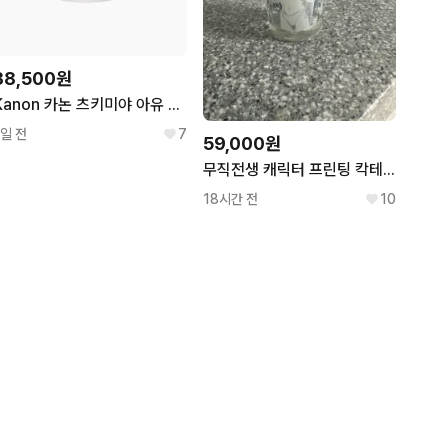
38,500원
Kanon 카논 츠키미야 아유 머그컵
1일 전
7
59,000원
무직전생 캐릭터 프린팅 칵테일 잔 + 머그컵
18시간 전
10