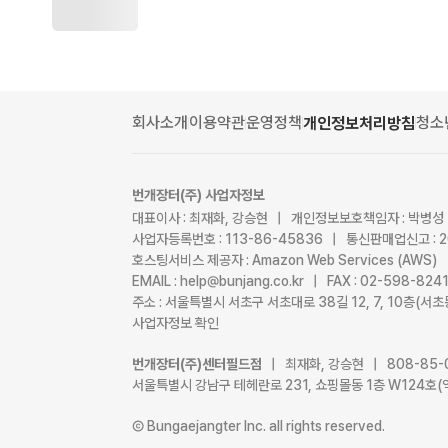
회사소개
이용약관
운영정책
청소
개인정보처리방침
번개장터(주) 사업자정보
대표이사 : 최재화, 강승현 | 개인정보보호책임자 : 박병성
사업자등록번호 : 113-86-45836 | 통신판매업신고 : 
호스팅서비스 제공자 : Amazon Web Services (AWS)
EMAIL : help@bunjang.co.kr | FAX : 02-598-82
주소 : 서울특별시 서초구 서초대로 38길 12, 7, 10층(
사업자정보 확인
번개장터(주)센터필드점
| 최재화, 강승현 | 808-85-
서울특별시 강남구 테헤란로 231, 쇼핑몰동 1층 W124호(
Ⓒ Bungaejangter Inc. all rights reserved.