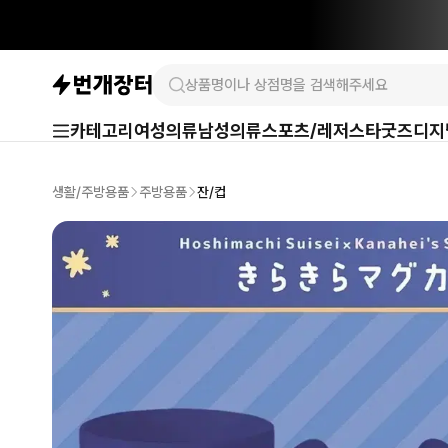
카테고리
여성의류
남성의류
스포츠/레저
스타굿즈
디지
생활/주방용품
주방용품
잔/컵