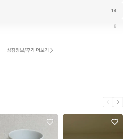
14
9
.
9
상점정보/후기 더보기
9
동일해요.
8
8
4
어요.
3