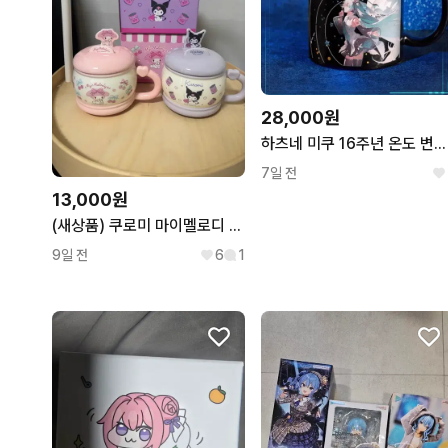
28,000원
하츠네 미쿠 16주년 온도 변화 머그컵 컵
7일 전
13,000원
(새상품) 쿠로미 마이멜로디 뚜껑 머그컵 세트
9일 전
6
1