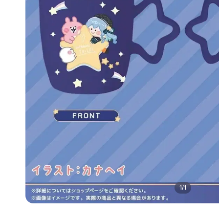
1
/
1