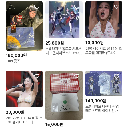
10,000원
25,800원
260710 지효 5114장 초
스텔라이브 홀로그램 포스
고화질 데이터 (트와이스
터 스텔라이브 2기 stars
180,000원
걸그룹 아이돌)
align 홀로그램 포스터
Tuki 굿즈
149,000원
스텔라이브 더현대 팝업
태피스트리 아이리칸나 포
20,000원
스터 판매합니다
260725 비비 1410장 초
고화질 레어 데이터
15,000원