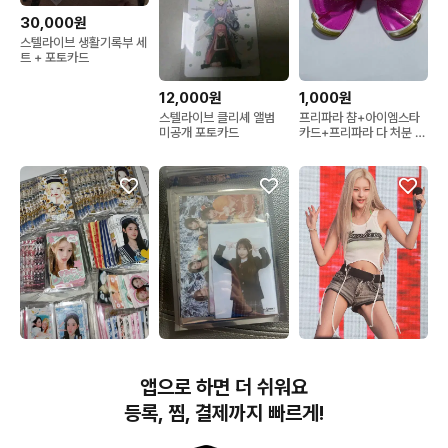
30,000원
스텔라이브 생활기록부 세
트 + 포토카드
12,000원
1,000원
스텔라이브 클리셰 앨범
프리파라 챰+아이엠스타
미공개 포토카드
카드+프리파라 다 처분 합
니다
30,000원
23,000원
10,000원
[3만원] 하츠투하츠 비공
큐스토 큐티스트리트 파루
260724 하늘 1872장
앱으로 하면 더 쉬워요
굿 랜봉 랜박
땅/하루카 브로마이드 12
초고화질 키스오브라이프
장 세트
아이돌 레어 데이터
등록, 찜, 결제까지 빠르게!