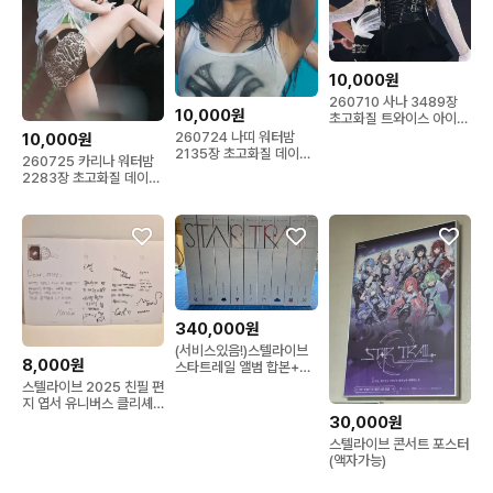
10,000원
260710 사나 3489장
10,000원
초고화질 트와이스 아이돌
레어 데이터
260724 나띠 워터밤
10,000원
2135장 초고화질 데이터
260725 카리나 워터밤
(키스오브라이프 아이돌
2283장 초고화질 데이터
걸그룹)
(에스파 걸그룹 아이돌)
340,000원
(서비스있음!)스텔라이브
8,000원
스타트레일 앨범 합본+무
신사 미공포+포스터 전부
스텔라이브 2025 친필 편
미개봉 판매합니다
지 엽서 유니버스 클리셰
히나 리제 타비 시로 유니
30,000원
나나 린 부키 리코
스텔라이브 콘서트 포스터
(액자가능)