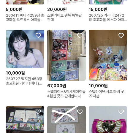
5,000원
20,000원
15,000원
260411 써머 4259장 초
스텔라이브 팬북 특별판
260725 카리나 2472
고화질 오드유스 아이돌
판매
장 초고화질 에스파 아이
데이터
돌 레어 데이터
10,000원
260727 백지헌 458장
초고화질 레어 데이터 (프
67,000원
10,000원
로미스나인 아이돌 걸그
스텔라이브&이세계아이돌
스텔라이브 시로 타비 굿
룹)
&원신 굿즈 판매합니다
즈 처분