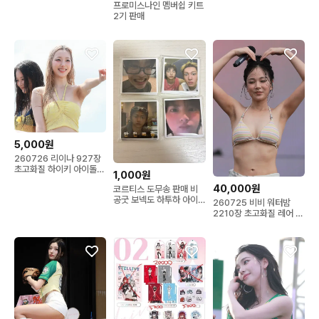
프로미스나인 멤버쉽 키트
2기 판매
5,000원
260726 리이나 927장
초고화질 하이키 아이돌
1,000원
레어 데이터
40,000원
코르티스 도무송 판매 비
공굿 보넥도 하투하 아이
260725 비비 워터밤
브 에스파
2210장 초고화질 레어 데
이터 (걸그룹 아이돌)