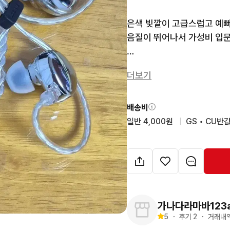
은색 빛깔이 고급스럽고 예뻐요
음질이 뛰어나서 가성비 입
블루투스 이어폰 쓰느라 실사용
더보기
 별도 문의 없으시면 바로 
배송비
일반 4,000원
  |  
GS • CU반값
가나다라마바123
5
・
후기 
2
・
거래내역