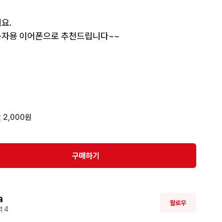
.

문자용 이어폰으로 추천드립니다~~

 10회 미만입니다.

안전결제 부탁드려요!
 2,000원
구매하기
a
팔로우
 
4