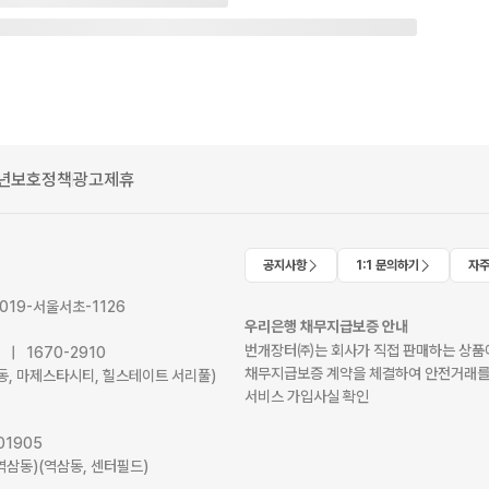
년보호정책
광고제휴
공지사항
1:1 문의하기
자주
2019-서울서초-1126
우리은행 채무지급보증 안내
번개장터㈜는 회사가 직접 판매하는 상품에
41 | 1670-2910
채무지급보증 계약을 체결하여 안전거래를
서초동, 마제스타시티, 힐스테이트 서리풀)
서비스 가입사실 확인
01905
역삼동)(역삼동, 센터필드)