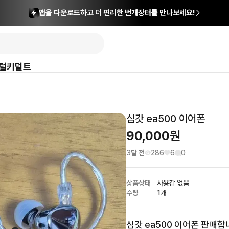
앱을 다운로드하고 더 편리한 번개장터를 만나보세요!
털
키덜트
심갓 ea500 이어폰
90,000
원
3달 전
286
6
0
상품상태
사용감 없음
수량
1개
심갓 ea500 이어폰 판매합