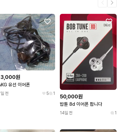
13,000원
AKG 유선 이어폰
7일 전
5
1
50,000원
밥튠 8d 이어폰 팝니다
14일 전
1