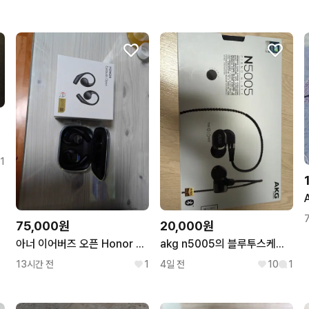
폰 팝니다
1
75,000원
20,000원
아너 이어버즈 오픈 Honor Earbuds Open ANC 오픈형 이어폰
akg n5005의 블루투스케이블, 이어팁세트,필터베이스1쌍,박스
13시간 전
1
4일 전
10
1