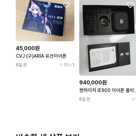
45,000원
CVJ (구)ARIA 유선이어폰
6일 전
11
1
940,000원
젠하이저 IE900
8일 전