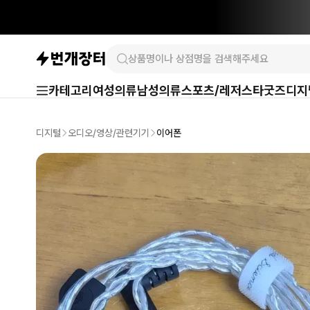
카테고리
여성의류
남성의류
스포츠/레저
스타굿즈
디지
디지털
오디오/영상/관련기기
이어폰