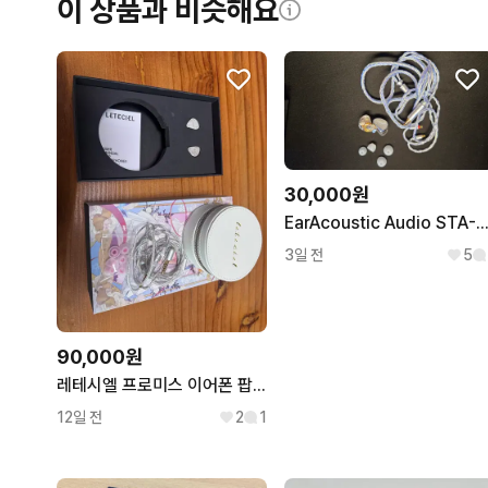
이 상품과 비슷해요
30,000원
EarAcoustic Audio STA-K 2DD 듀얼 다이내믹 이어
3일 전
5
90,000원
레테시엘 프로미스 이어폰 팝니다
12일 전
2
1