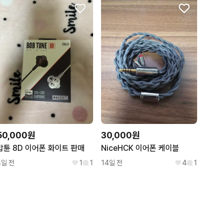
50,000원
30,000원
밥튠 8D 이어폰 화이트 판매
NiceHCK 이어폰 케이블
4일 전
1
1
14일 전
4
1