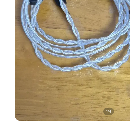
1
/
4