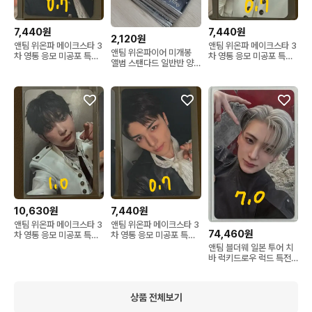
7,440원
7,440원
2,120원
앤팀 위온파 메이크스타 3
앤팀 위온파 메이크스타 3
앤팀 위온파이어 미개봉
차 영통 응모 미공포 특전
차 영통 응모 미공포 특전
앨범 스탠다드 일반반 양
양도 죠 조
양도 케이
도 &TEAM unopen
album bulk
10,630원
7,440원
앤팀 위온파 메이크스타 3
앤팀 위온파 메이크스타 3
74,460원
차 영통 응모 미공포 특전
차 영통 응모 미공포 특전
양도 하루아
양도 마키
앤팀 블더웨 일본 투어 치
바 럭키드로우 럭드 특전
포카 양도 유마
상품 전체보기