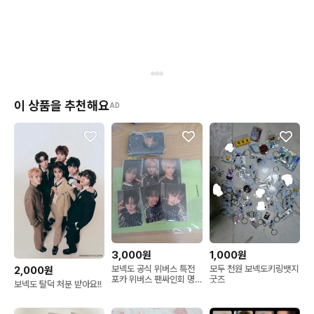
이 상품을 추천해요
AD
3,000원
1,000원
보넥도 공식 위버스 특전
모두 천원 보넥도키링뱃지
2,000원
포카 위버스 팬싸인회 명
굿즈
보넥도 탈덕 처분 받아요!!
재현 한태산 운학 성호 리
우 이한