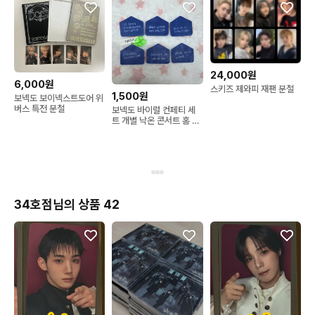
24,000원
6,000원
스키즈 제와피 재팬 분철
1,500원
보넥도 보이넥스트도어 위
버스 특전 분철
보넥도 바이럴 컨페티 세
트 개별 낙온 콘서트 홈 쇼
케 부산 서울 싸인 이한겅
호태산재현운학리우
34호점님의 상품 42