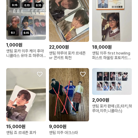
1,000원
18,000원
22,000원
앤팀 포카 의주 케이 후마
앤팀 의주 first howling
앤팀 하루아 포카 르네존
니콜라스 유마 죠 하루아
퍼스트 하울링 포토카드
vr 콘서트 특전
타키 마키
포카 학생증
2,000원
앤팀 포카 판매 (죠,타키,하
루아,의주,니콜라스)
15,000원
9,000원
앤팀 죠 르네존 포카
앤팀 의주 아크스타