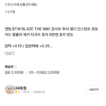
상품상태
새 상품 (미사용)
수량
1개
앤팀 BTW BLAZE THE WAY 콘서트 투어 엠디 인스턴트 포토
카드 짭폴라 체키 티셔츠 포카 8천엔 포카 양도

반택 +0.19 / 일반택배 +0.35

더보기
ㅅㅊ 케이 후마 의주 니콜라스 유마 조 하루아 타키 마키 유닛 럭드 
위버스샵 예판 특전 미공포
배송비
일반 3,500원
|
GS • CU반값 2,000원
34호점
바로가기
5
・ 후기
8
・ 거래내역
36