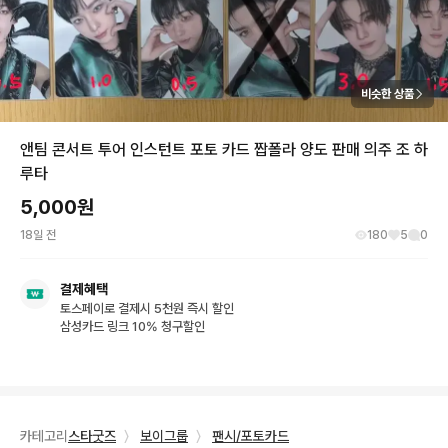
비슷한 상품
앤팀 콘서트 투어 인스턴트 포토 카드 짭폴라 양도 판매 의주 조 하
루타
5,000
원
18일 전
180
5
0
결제혜택
토스페이로 결제시 5천원 즉시 할인
삼성카드 링크 10% 청구할인
카테고리
스타굿즈
〉
보이그룹
〉
팬시/포토카드