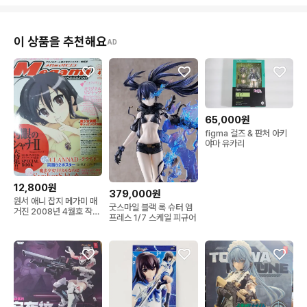
이 상품을 추천해요
AD
65,000원
figma 걸즈 & 판처 아키
야마 유카리
12,800원
379,000원
원서 애니 잡지 메가미 매
굿스마일 블랙 록 슈터 엠
거진 2008년 4월호 작안
프레스 1/7 스케일 피규어
의 샤나 클라나드