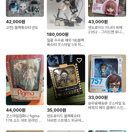
42,000원
43,000원
고전) 블랙록슈터 넨도
넨도로이드 미나미 유메
2352 - 그리드맨 유니버
180,000원
스
일괄 수수료 제외 18)블랙
록슈터 굿스마일 1/8 피규
어 106 넨도로이드
33,000원
@무료배송@ 굿스마일 오
버워치 메이 클래식 스킨
44,000원
35,000원
에디션 넨도로이드 넨도
굿스마일컴퍼니 figma
넨도로이드 블랙록슈터
피규어 미소녀피규어
178 소드 아트 온라인 아
166번 스트렝스 피규어
스나 피규어
고전