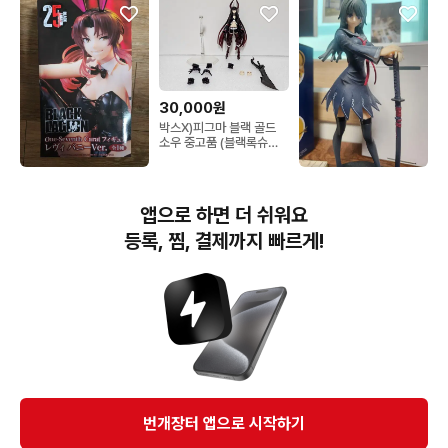
30,000원
박스X)피그마 블랙 골드
소우 중고품 (블랙록슈터
시리즈 액션피규어
27,000원
20,000원
블랙 라군 레비 시스템 서
블랙 불릿 텐도 키사라 피
앱으로 하면 더 쉬워요
비스 1/7 스케일 바니걸
규어
25주년 기념 한정판 피규
등록, 찜, 결제까지 빠르게!
어
번개장터(주) 사업자정보, 이용약관 및 기타 법적고지
번개장터㈜는 통신판매중개자이며, 통신판매의 당사자가 아닙니다. 전자상거래 등에서의
소비자보호에 관한 법률 등 관련 법령 및 번개장터㈜의 약관에 따라 상품, 상품정보, 거래에 관한 책임은
개별 판매자에게 귀속하고, 번개장터㈜는 원칙적으로 회원간 거래에 대하여 책임을 지지 않습니다.
다만, 번개장터㈜가 직접 판매하는 상품에 대한 책임은 번개장터㈜에게 귀속합니다.
Ⓒ Bungaejangter Inc. all rights reserved.
번개장터 앱으로 시작하기