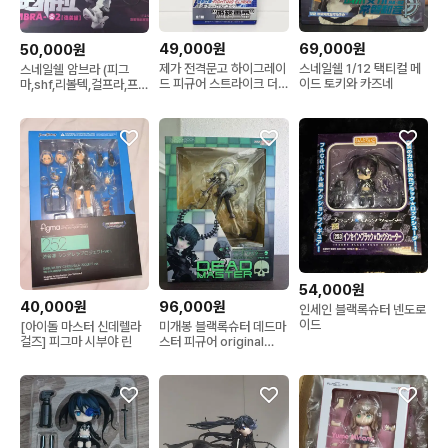
49,000원
69,000원
50,000원
제가 전격문고 하이그레이
스네일쉘 1/12 택티컬 메
스네일쉘 암브라 (피그
드 피규어 스트라이크 더
이드 토키와 카즈네
마,shf,리볼텍,걸프라,프암
블러드 히메라기 유키나
걸)
54,000원
40,000원
96,000원
인세인 블랙록슈터 넨도로
이드
[아이돌 마스터 신데렐라
미개봉 블랙록슈터 데드마
걸즈] 피그마 시부야 린
스터 피규어 original
version