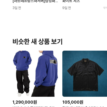
[마르떼프랑스와저버]남성화이트남방105(컨디션상)
화이트 셔츠
3일 전
9일 전
비슷한 새 상품 보기
1,290,000원
105,000원