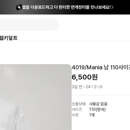
앱을 다운로드하고 더 편리한 번개장터를 만나보세요!
털
키덜트
4019/Mania 남 110
6,500
원
3달 전
24
2
0
상품상태
사용감 없음
사이즈
110(한국)
수량
1개