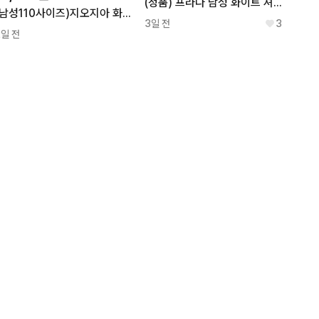
(정품) 프라다 남성 화이트 셔츠 XL 새제품 급처
(남성110사이즈)지오지아 화이트 반팔티
3일 전
3
2일 전