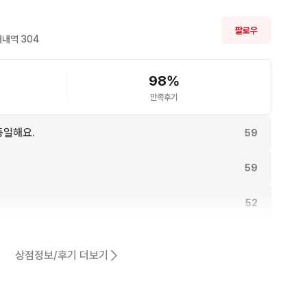
팔로우
  제주 외 도서산간지역은 6,500원입니다.

내역 
304
립니다. 채팅톡으로 문의바랍니다.

98
%
받지 않습니다. 문의자제 부탁드립니다.

만족후기
중으로 선입금순으로 판매진행 되는점 양해부탁드립니다.
동일해요.
59
59
52
46
상점정보/후기 더보기
어요.
41