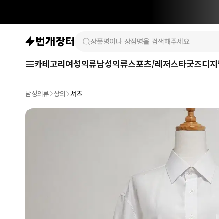
카테고리
여성의류
남성의류
스포츠/레저
스타굿즈
디지
남성의류
상의
셔츠