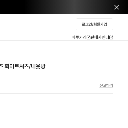
로그인/회원가입
메루카리
판매자센터
사이즈 화이트셔츠/내옷방
신고하기