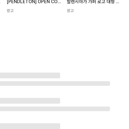
/ 6275-4019
[PENDLETON] OPEN COLLAR SHIRT S/S - OFF WHITE / 6275-4019
발렌시아가 가퍼 로고 대형 후드티 TNVG2 4019 BLUE 남성 SS24
광고
광고