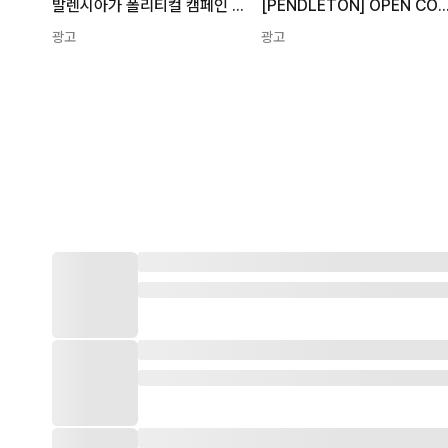
발렌시아가 폴리티컬 캠페인 후디 블루 739024 TNVG2 4019 24SS 개퍼 로고 후드 티셔츠 99836685
[PENDLETON] OPEN COLLAR SHIRT S/S - BLACK 
광고
광고