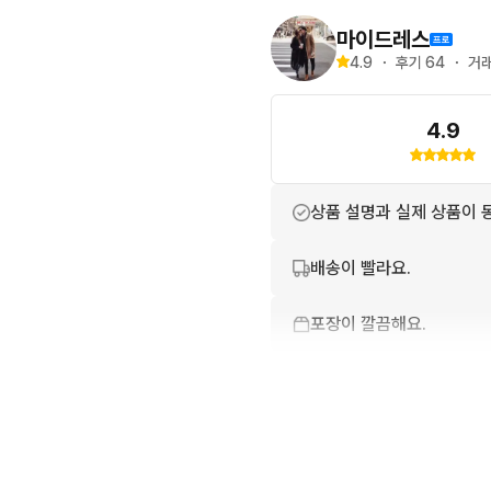
마이드레스
- 택배비 일반지역 3,500원
4.9
・
후기 
64
・
거래
  5만원 이상 무료배송해드
4.9
-제품에 대한 판매가격 제안 
-타사 사이트와 동시 판매
상품 설명과 실제 상품이 
배송이 빨라요.
포장이 깔끔해요.
친절하고 배려가 넘쳐요.
상품 정보가 자세히 적혀있