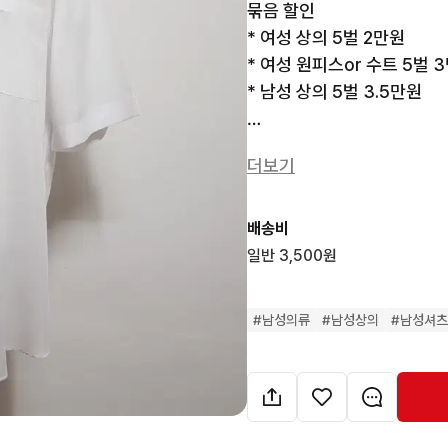
묶음 할인

* 여성 상의 5벌 2만원

* 여성 원피스or 수트 5벌 3
* 남성 상의 5벌 3.5만원

 측 사이즈(단위:cm) 개인마
더보기
상의반품 :60

총  기  장 :73

배송비
팔  길  이 :25

일반 3,500원
*특별한 이염이나 하자 없습
#
남성의류
#
남성상의
#
남성셔
- 판매금액에 따라 저렴한 
감과 세탁감 있을수 있습니다.
   예민하신분은 자제부탁드립