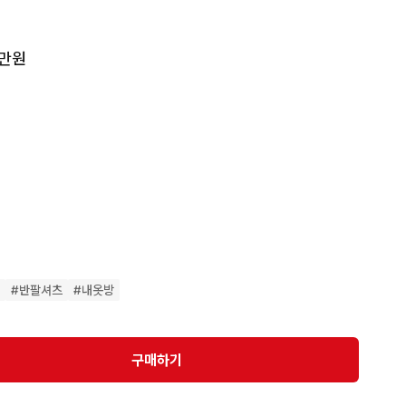
만원

다 1~3cm 정도 오차가 있을 수 있습니다.

니다. 실측사이즈 꼭 확인바랍니다.

츠
#
반팔셔츠
#
내옷방
제품과 퀄리티 좋은 제품들이 다양합니다. 중고특성상 사용
구매하기


니다.
