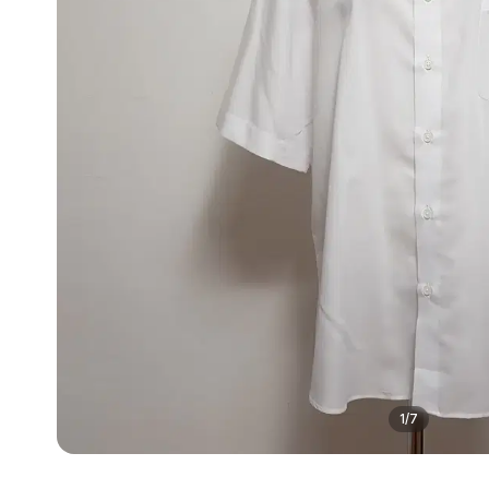
1
/
7