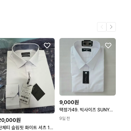
33
9,000원
택정가49. 빅사이즈 SUNYONG 기본 반팔 셔츠 화이트 정장셔츠 와이셔츠 드레스셔츠
9일 전
20,000원
란체티 슬림핏 화이트 셔츠 100 (새상품)