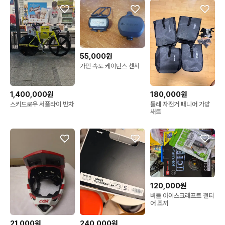
55,000원
가민 속도 케이던스 센서
1,400,000원
180,000원
스키드로우 서플라이 반차
툴레 자전거 패니어 가방
새트
120,000원
버틀 아이스크래프트 펠티
어 조끼
21,000원
240,000원