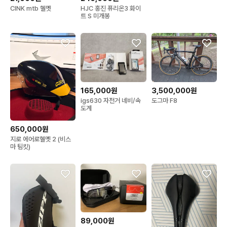
CINK mtb 헬멧
HJC 홍진 퓨리온3 화이
트 S 미개봉
165,000원
3,500,000원
igs630 자전거 네비/속
도그마 F8
도계
650,000원
지로 에어로헬멧 2 (비스
마 팀킷)
89,000원