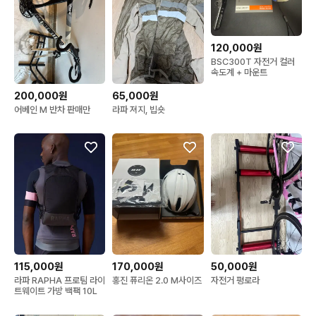
120,000원
BSC300T 자전거 컬러
속도계 + 마운트
200,000원
65,000원
어베인 M 반차 판매만
라파 져지, 빕숏
115,000원
170,000원
50,000원
라파 RAPHA 프로팀 라이
홍진 퓨리온 2.0 M사이즈
자전거 평로라
트웨이트 가방 백팩 10L