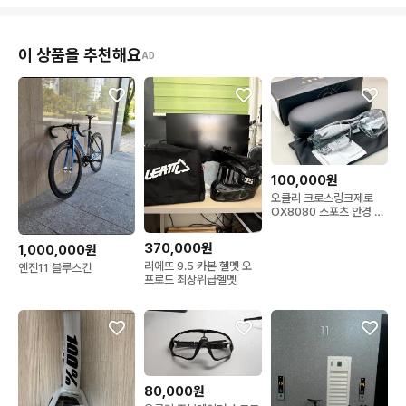
이 상품을 추천해요
AD
100,000원
오클리 크로스링크제로
OX8080 스포츠 안경 그
레이
370,000원
1,000,000원
리에뜨 9.5 카본 헬멧 오
엔진11 블루스킨
프로드 최상위급헬멧
80,000원