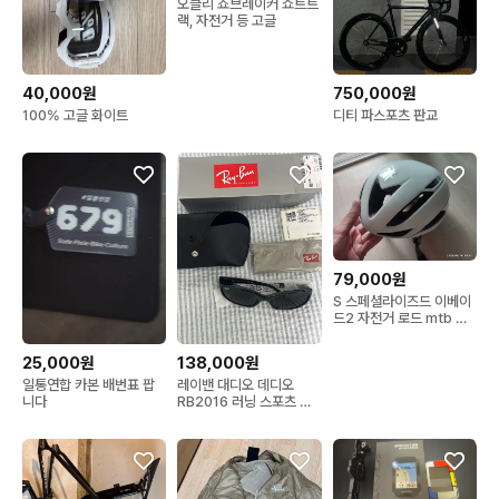
오클리 죠브레이커 쇼트트
랙, 자전거 등 고글
40,000원
750,000원
100% 고글 화이트
디티 파스포츠 판교
79,000원
S 스페셜라이즈드 이베이
드2 자전거 로드 mtb 픽
시 하이브리드 헬멧
25,000원
138,000원
일통연합 카본 배번표 팝
레이밴 대디오 데디오
니다
RB2016 러닝 스포츠 고
글