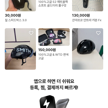
100%고글 S2 매트블랙
소프트 골드미러 풀구성
30,000원
130,000원
짚 스피드박스 3.0
산마르코 만트라 카본 Fx
150,000원
100%고글 & WTD 변색
고글
90,000원
90,000원
스미스 이그나이트 에어로
카스크 유토피아 헬멧 M
앱으로 하면 더 쉬워요
로드 자전거 헬멧 라지 사
사이즈
이즈 판매합니다
등록, 찜, 결제까지 빠르게!