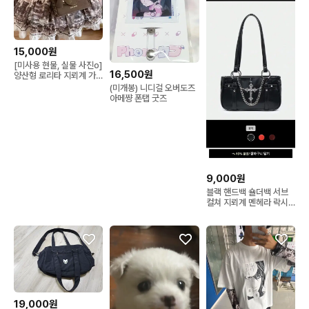
15,000원
[미사용 현물, 실물 사진o]
16,500원
양산형 로리타 지뢰계 가
방 미니백 리본 고딕 갸루
(미개봉) 니디걸 오버도즈
오타쿠 숄더백
아메쨩 폰탭 굿즈
9,000원
블랙 핸드백 숄더백 서브
컬쳐 지뢰계 멘헤라 락시
크 고스코어 래퍼여친 쉬
인
19,000원