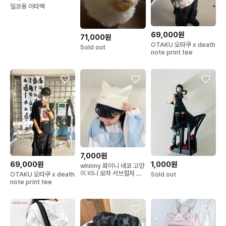
일코용 이타백
69,000원
71,000원
OTAKU 오타쿠 x death
Sold out
note print tee
7,000원
69,000원
1,000원
whinny 화이니 네코 고양
이 비니 모자 서브컬쳐 섭
OTAKU 오타쿠 x death
Sold out
컬
note print tee