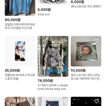
6,000원
큐티스트리트 카나 캔뱃지
5,000원
Sold out
60,000원
일일일 이루이루이루 타로
져지 서브컬쳐 미즈이로
25,500원
10,500원
엔젤비트 타치바나 카나데
큐티스트리트 큐티스트릿
스포츠 타올
큐스토 이타쿠라 카나 캔
74,000원
뱃지
OTAKU 오타쿠 x death
note shree long tee