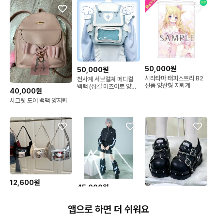
50,000원
50,000원
시라타마 태피스트리 B2
천사계 서브컬쳐 메디컬
신품 양산형 지뢰계
백팩 (섭컬 미즈이로 양산
40,000원
형 지뢰계 가방)
시크릿 도어 백팩 양지뢰
12,600원
45,000원
새상품) 작은 이타백(?) 숄
45,000원
ililil 이루이루이루 일일일
더백 콘서트 가방 오타쿠
양지뢰 양산형 지뢰계 중
특별수사대 져지
가방 미니 이타백
앱으로 하면 더 쉬워요
브 신발 운동화 통굽 섭컬