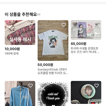
이 상품을 추천해요
AD
65,000원
회사와 사생활 온앤오프
10,000원
향수 굿즈 아키 카나데 아
이타백 흰색
마타 소타로 한쿠 아키라
오드퍼퓸 로리타 펑크 양
산형 지뢰계
50,000원
Sundayoffclub 선데이
오프클럽 반팔 티셔츠 오
타쿠 서브컬쳐