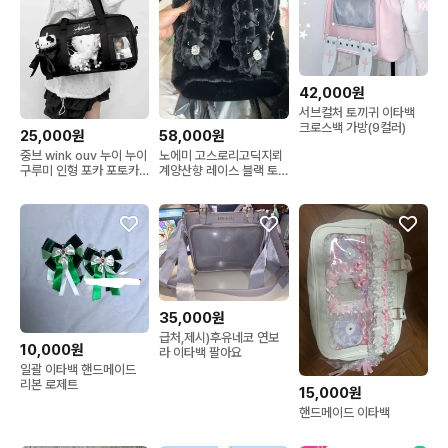
42,000원
서브컬처 토끼귀 이타백
크로스백 가방(9컬러)
25,000원
58,000원
중브 wink ouv 누이 누이
노에미 고스로리고딕지뢰
구루미 인형 포카 포토카
계양산향 레이스 블랙 토
드 이타바 이타백 크로스
끼귀 백팩
백 숄더백 리본 가방 블랙
검정 서브컬처 섭컬 오타
카츠 오시카츠 오타쿠
35,000원
급처,제시)후유네코 연보
10,000원
라 이타백 팔아요
일괄 이타백 핸드메이드
리본 로제트
15,000원
핸드메이드 이타백