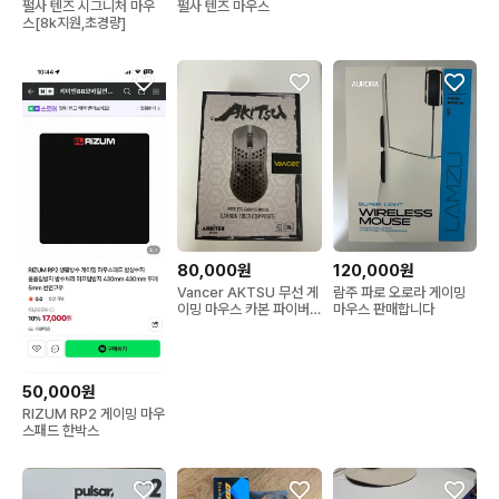
펄사 텐즈 시그니처 마우
펄사 텐즈 마우스
스[8k지원,초경량]
80,000원
120,000원
Vancer AKTSU 무선 게
람주 파로 오로라 게이밍
이밍 마우스 카본 파이버
마우스 판매합니다
컴포지트
50,000원
RIZUM RP2 게이밍 마우
스패드 한박스