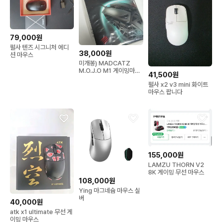
79,000원
펄사 텐즈 시그니처 에디
38,000원
션 마우스
미개봉) MADCATZ
M.O.J.O M1 게이밍마우
41,500원
스 판매합니다.
펄사 x2 v3 mini 화이트
마우스 팝니다
155,000원
LAMZU THORN V2
8K 게이밍 무선 마우스
108,000원
Ying 마그네슘 마우스 실
버
40,000원
atk x1 ultimate 무선 게
이밍 마우스