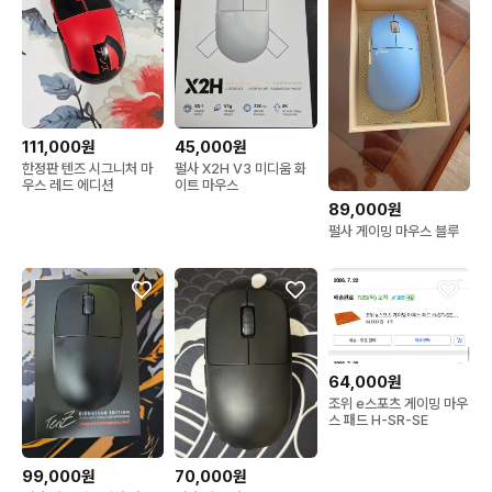
111,000원
45,000원
한정판 텐즈 시그니처 마
펄사 X2H V3 미디움 화
우스 레드 에디션
이트 마우스
89,000원
펄사 게이밍 마우스 블루
64,000원
조위 e스포츠 게이밍 마우
스 패드 H-SR-SE
99,000원
70,000원