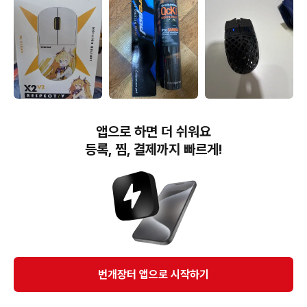
100,000원
100,000원
85,000원
펄사 X2 V2 마우스 EL
코어패드 C1 , 구형 퀵매스
ATK ghost 게이밍 마우
앱으로 하면 더 쉬워요
CLEAR 한정판
서든에디션 일괄판매
스 카본
등록, 찜, 결제까지 빠르게!
번개장터(주) 사업자정보, 이용약관 및 기타 법적고지
번개장터㈜는 통신판매중개자이며, 통신판매의 당사자가 아닙니다. 전자상거래 등에서의
소비자보호에 관한 법률 등 관련 법령 및 번개장터㈜의 약관에 따라 상품, 상품정보, 거래에 관한 책임은
개별 판매자에게 귀속하고, 번개장터㈜는 원칙적으로 회원간 거래에 대하여 책임을 지지 않습니다.
다만, 번개장터㈜가 직접 판매하는 상품에 대한 책임은 번개장터㈜에게 귀속합니다.
Ⓒ Bungaejangter Inc. all rights reserved.
번개장터 앱으로 시작하기
APP 다운로드