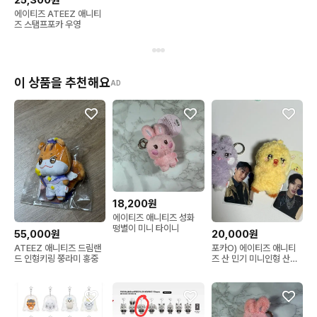
25,300원
에이티즈 ATEEZ 애니티
즈 스탬프포카 우영
이 상품을 추천해요
AD
18,200원
에이티즈 애니티즈 성화
떵별이 미니 타이니
55,000원
20,000원
ATEEZ 애니티즈 드림랜
포카O) 에이티즈 애니티
드 인형키링 쭝라미 홍중
즈 산 민기 미니인형 산덕
이 뿅밍이