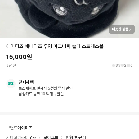
비슷한 상품
에이티즈 애니티즈 우영 마그네틱 숄더 스트레스볼
15,000
원
3달 전
85
2
0
결제혜택
토스페이로 결제시 5천원 즉시 할인
삼성카드 링크 10% 청구할인
브랜드
에이티즈
카테고리
스타굿즈
〉
보이그룹
〉
인형/피규어