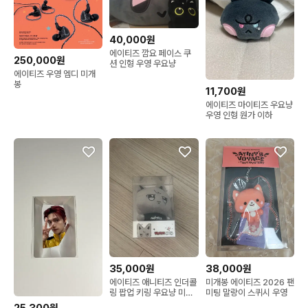
40,000원
에이티즈 깜요 페이스 쿠
250,000원
션 인형 우영 우요냥
에이티즈 우영 엠디 미개
봉
11,700원
에이티즈 마이티즈 우요냥
우영 인형 원가 이하
35,000원
38,000원
에이티즈 애니티즈 인더콜
미개봉 에이티즈 2026 팬
링 팝업 키링 우요냥 미개
미팅 말랑이 스퀴시 우영
봉 포카포함