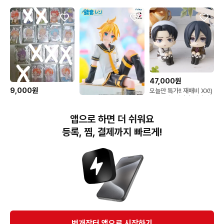
47,000원
9,000원
오늘만 특가!! 재배비 XX!)
특전 포함 미카사 리바이
앙스타 앙상블스타즈 쿠로
100,000원
룩업 분철 메가하우스 진
미카 아이라 마요이 쥰 카
격의거인
예약) 카가미네 렌 누들스
오루 스바루 호쿠토 하지
앱으로 하면 더 쉬워요
토퍼 보컬로이드 피규어
메 아라시 코가 츠무기
등록, 찜, 결제까지 빠르게!
번개장터(주) 사업자정보, 이용약관 및 기타 법적고지
번개장터㈜는 통신판매중개자이며, 통신판매의 당사자가 아닙니다. 전자상거래 등에서의
소비자보호에 관한 법률 등 관련 법령 및 번개장터㈜의 약관에 따라 상품, 상품정보, 거래에 관한 책임은
개별 판매자에게 귀속하고, 번개장터㈜는 원칙적으로 회원간 거래에 대하여 책임을 지지 않습니다.
다만, 번개장터㈜가 직접 판매하는 상품에 대한 책임은 번개장터㈜에게 귀속합니다.
Ⓒ Bungaejangter Inc. all rights reserved.
번개장터 앱으로 시작하기