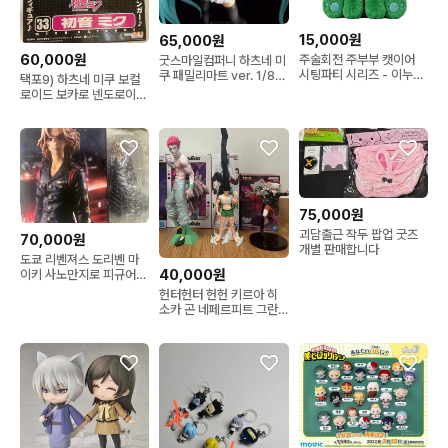
15,000원
65,000원
60,000원
주술회전 주부부 캣이어
굿스마일컴퍼니 하츠네 미
시팅파티 시리즈 - 이누마
쿠 패밀리마트 ver. 1/8
택포9) 하츠네 미쿠 보컬
키 토게
스케일 피규어
로이드 보카로 넨도로이드
33번 고전 미소녀 피규어
75,000원
괴담출근 작두 팝업 굿즈
70,000원
개별 판매합니다
도쿄 리벤져스 도리벤 마
40,000원
이키 사노만지로 피규어
제일복권 천축 A상
헌터헌터 헌헌 키르아 히
소카 곤 네페르피트 그란
디스타 바이브레이션 곤육
몬 볼펜 피규어