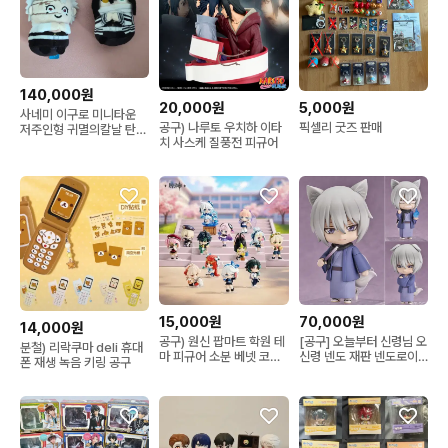
140,000원
5,000원
20,000원
사네미 이구로 미니타운
픽셀리 굿즈 판매
공구) 나루토 우치하 이타
저주인형 귀멸의칼날 탄지
치 사스케 질풍전 피규어
로 이노스케 미츠리 무잔
렌고쿠 쿄쥬로
70,000원
15,000원
14,000원
[공구] 오늘부터 신령님 오
공구) 원신 팝마트 학원 테
분철) 리락쿠마 deli 휴대
신령 넨도 재판 넨도로이
마 피규어 소분 베넷 코코
폰 재생 녹음 키링 공구
드
미 샤를로트