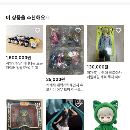
이 상품을 추천해요
AD
1,600,000원
귀멸의칼날 미니타운 모든
130,000원
캐릭터 일괄/개별 판매
미개봉) 나히아 히로아카
제일복권 제복 쿠지 이어
25,000원
지는 마음 바쿠고 피규어
캐캐체 캐릭캐릭체인지 슈
B상
고카라 아무 토마 이쿠토
세라 우타우 리마 고전 가
챠 피규어 키링