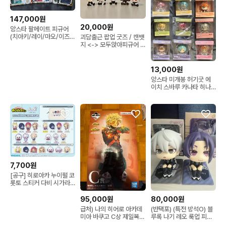
147,000원
20,000원
앙스타 팔메이트 피규어
(치아키/레이/마오/이즈
괴담출근 팝업 굿즈 / 캔뱃
미)
지 <-> 모두앉아피규어 /
김솔음 최요원 류재관 이
자헌 백사헌 포도 히든솔
음 J3
13,000원
앙스타 미개봉 허기굿 에
이치 스바루 카나타 히나
타 슈 린네 히메루 이부키
미츠루 에스 칸나 피규어
마그넷
7,700원
[공구] 히로아카 누이펄 코
롯토 스티커 다비 시가라
키 토가 호크스 엔데버 아
이자와 올마이트
95,000원
80,000원
급처) 나의 히어로 아카데
(반택포) (특전 방석O) 블
미아 바쿠고 C상 제일복권
루록 나기 레오 룩업 피규
피규어
어