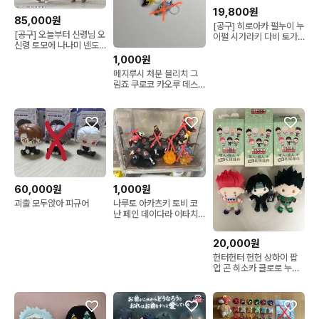
19,800원
85,000원
[공구] 히로아카 펄누이 누
[공구] 오늘부터 신령님 오
이펄 시가라키 다비 토가
신령 토모에 나나미 넨도
바쿠고 아이자와 신소 올
로이드 재판
마이트 이이다 카미나리
1,000원
키리시마 타마키 네지레
메지루시 처분 블리치 그
토도로키 미도리야
림죠 쿠로코 카오루 데스
노트 헌터헌터 닌자
60,000원
1,000원
괴출 모두앉아 피규어
나루토 아카츠키 토비 코
난 페인 데이다라 이타치
사소리 피규어
20,000원
헌터헌터 헌헌 상하이 팝
업 곤 히소카 클로로 누이
인형