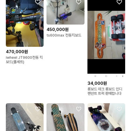
450,000원
ts600max 전동킥보드
470,000원
iwheel JT9600전동 킥
보드(풀세트)
34,000원
롱보드 데크 롱보드 인디
펜던트 트럭 판매합니다