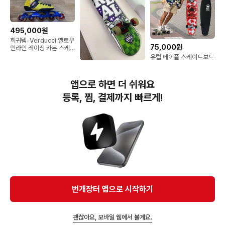
495,000원
희귀템-Verducci 옐로우
75,000원
인라인 레이싱 카본 스케
이트 270mm
유럽 메이플 스케이트보드
크루저보드(새상품)
230,000원
미니사이즈 최상급 풀커스
앱으로 하면 더 쉬워요
텀 스케이트보드
등록, 찜, 결제까지 빠르게!
번개장터(주) 사업자정보, 이용약관 및 기타 법적고지
번개장터㈜는 통신판매중개자이며, 통신판매의 당사자가 아닙니다. 전자상거래 등에서의
소비자보호에 관한 법률 등 관련 법령 및 번개장터㈜의 약관에 따라 상품, 상품정보, 거래에 관한 책임은
개별 판매자에게 귀속하고, 번개장터㈜는 원칙적으로 회원간 거래에 대하여 책임을 지지 않습니다.
다만, 번개장터㈜가 직접 판매하는 상품에 대한 책임은 번개장터㈜에게 귀속합니다.
Ⓒ Bungaejangter Inc. all rights reserved.
번개장터 앱으로 시작하기
APP 다운로드
괜찮아요, 모바일 웹에서 볼게요.