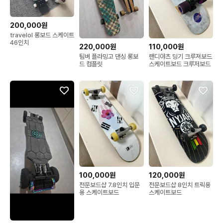
200,000원
travelol 롱보드 스케이트
46인치
220,000원
110,000원
팀버 플라밍고 댄싱 롱보
랜디야츠 딩기 크루져보드
드 컴플릿
스케이트보드 크루저보드
100,000원
120,000원
전문보드샵 7.8인치 입문
전문보드샵 8인치 트릭용
용 스케이트보드
스케이트보드