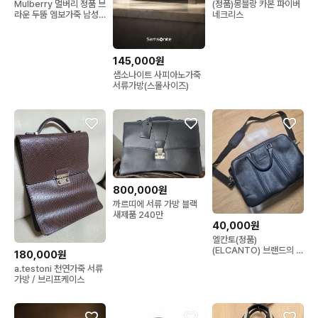
Mulberry 멀버리 정품 브
(정품)몽블랑 카본 파이버
라운 두뚬 엠보가죽 남성
네크리스
a4수납 라지 다큐먼트 클
러치백 포트폴리오 세컨백
중고명품25068
145,000원
샘소나이트 사피아노가죽
서류가방(스몰사이즈)
800,000원
까르띠에 서류 가방 블랙
새제품 240만
40,000원
엘칸토(정품)
(ELCANTO) 브랜드의 남
180,000원
성 가죽 서류가방.상태최
a.testoni 천연가죽 서류
상급
가방 / 브리프케이스