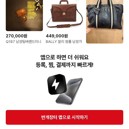
270,000원
449,000원
Q187 남성팀버랜드미니
BALLY 발리 정품 남성가
크로스백 남자미니가방 레
방 브라운 천연가죽 서류
195,000원
더백 빈티지가죽가방
가방 브리프 케이스 오피
발리브리프케이스 발리가
스백 토트백 숄더백 청라
앱으로 하면 더 쉬워요
죽서류가방
중고명품 25010
등록, 찜, 결제까지 빠르게!
번개장터(주) 사업자정보, 이용약관 및 기타 법적고지
번개장터㈜는 통신판매중개자이며, 통신판매의 당사자가 아닙니다. 전자상거래 등에서의
소비자보호에 관한 법률 등 관련 법령 및 번개장터㈜의 약관에 따라 상품, 상품정보, 거래에 관한 책임은
개별 판매자에게 귀속하고, 번개장터㈜는 원칙적으로 회원간 거래에 대하여 책임을 지지 않습니다.
다만, 번개장터㈜가 직접 판매하는 상품에 대한 책임은 번개장터㈜에게 귀속합니다.
Ⓒ Bungaejangter Inc. all rights reserved.
번개장터 앱으로 시작하기
APP 다운로드