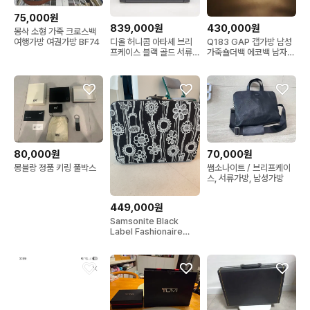
75,000원
839,000원
430,000원
몽삭 소형 가죽 크로스백
여행가방 여권가방 BF74
디올 허니콤 아타셰 브리
Q183 GAP 갭가방 남성
프케이스 블랙 골드 서류
가죽숄더백 에코백 남자쇼
가방 (남녀공용, 희소)
퍼백 빈티지가방 토트백
80,000원
70,000원
몽블랑 정품 키링 풀박스
쌤소나이트 / 브리프케이
스, 서류가방, 남성가방
449,000원
Samsonite Black
Label Fashionaire
Limite