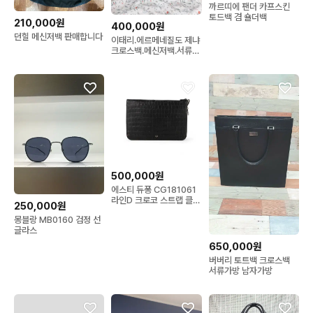
까르띠에 팬더 카프스킨
토드백 겸 숄더백
210,000원
400,000원
던힐 메신저백 판매합니다
이태리.에르메네질도 제냐
크로스백.메신저백.서류가
방
500,000원
에스티 듀퐁 CG181061
라인D 크로코 스트랩 클러
250,000원
치백 32794
몽블랑 MB0160 검정 선
글라스
650,000원
버버리 토트백 크로스백
서류가방 남자가방