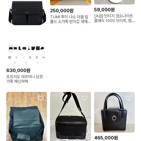
59,000원
250,000원
[A급] 빈티지 샘소나이트
TUMI 투미 나소 더블 빌
클래식 1000 브리프, 랩
폴드 소가죽 반지갑 새제
탑 하드 케이스/가방
품
630,000원
조르지오 아르마니 남성
가죽 메신저백
465,000원