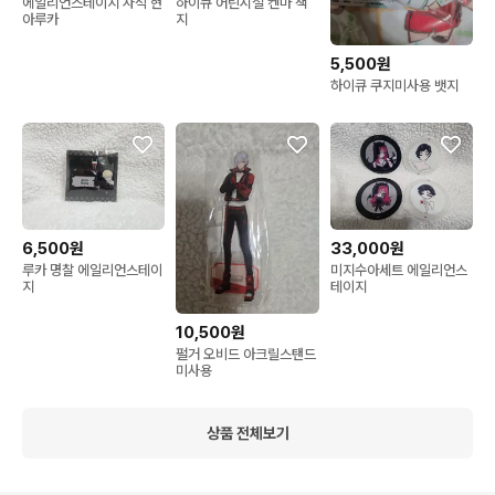
에일리언스테이지 자석 현
하이큐 어린시절 켄마 색
아루카
지
5,500원
하이큐 쿠지미사용 뱃지
6,500원
33,000원
루카 명찰 에일리언스테이
미지수아세트 에일리언스
지
테이지
10,500원
펄거 오비드 아크릴스탠드
미사용
상품 전체보기