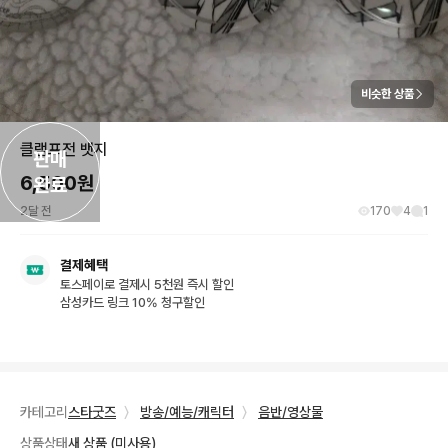
비슷한 상품
클램프전 뱃지
판매

6,500
원
완료
2달 전
170
4
1
결제혜택
토스페이로 결제시 5천원 즉시 할인
삼성카드 링크 10% 청구할인
카테고리
스타굿즈
〉
방송/예능/캐릭터
〉
음반/영상물
상품상태
새 상품 (미사용)