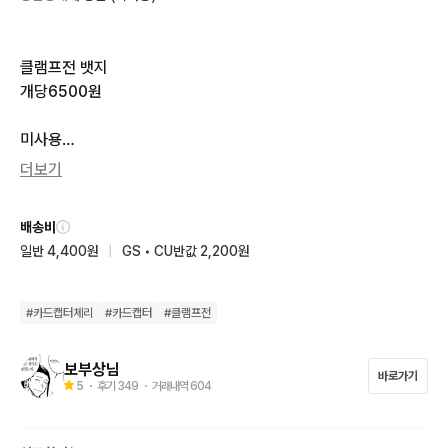
클램프전 뱃지

개당6500원

미사용

인증사진 드립니다 

더보기
둔한편입니다.예민하신분은 거래시 요청사진 이야기해서 확인해
배송비
주세요

일반 4,400원
|
GS • CU반값 2,200원
궁금한 사항이나 거래시 말씀주세요

거래후 부분환불 불가입니다.

​#클램프전
#
카드캡터체리
#
카드캡터
#
클램프전
보부상님
바로가기
5
・ 후기
349
・ 거래내역
604