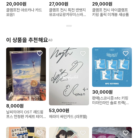
20,000원
27,000원
29,000원
클램프전 아르카나 카드
클램프 전시 특전 캔뱃지
클램프 전시 마이클램프
모음1
유코샤오랑카무이스바루
키링 홀릭 미개봉 새상품
일괄
이 상품을 추천해요
AD
30,000원
판매)스코시즘 nfc 키링
미라인라인 솔로 트랙(니
8,000원
노, 코요)
53,000원
날씨의아이 OST 래드윔
에라이 싸인카드 (라프텔)
프스 한정판 카세트 테이
프