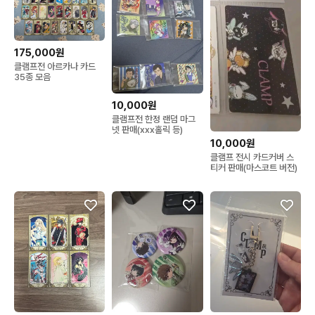
175,000원
클램프전 아르카나 카드
35종 모음
10,000원
클램프전 한정 랜덤 마그
넷 판매(xxx홀릭 등)
10,000원
클램프 전시 카드커버 스
티커 판매(마스코트 버전)