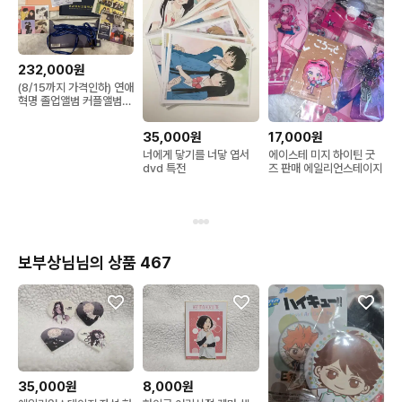
232,000원
(8/15까지 가격인하) 연애
혁명 졸업앨범 커플앨범
학생증 세트 E 풀구성
35,000원
17,000원
너에게 닿기를 너닿 엽서
에이스테 미지 하이틴 굿
dvd 특전
즈 판매 에일리언스테이지
보부상님님의 상품 467
35,000원
8,000원