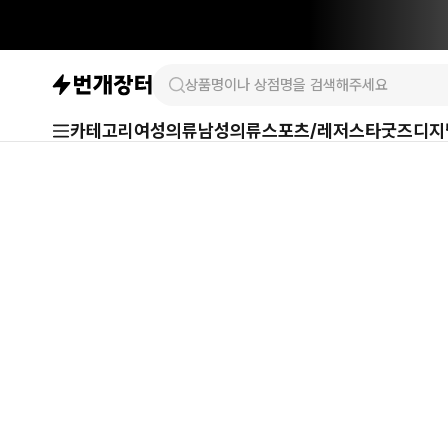
카테고리
여성의류
남성의류
스포츠/레저
스타굿즈
디지