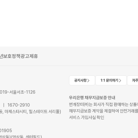
년보호정책
광고제휴
공지사항
1:1 문의하기
자주
2019-서울서초-1126
우리은행 채무지급보증 안내
번개장터㈜는 회사가 직접 판매하는 상품에
41 | 1670-2910
채무지급보증 계약을 체결하여 안전거래를
서초동, 마제스타시티, 힐스테이트 서리풀)
서비스 가입사실 확인
01905
역삼동)(역삼동, 센터필드)