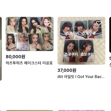
80,000원
하츠투하츠 메이크스타 미공포
37,000원
illit 아일릿 I Got Your Back 일본 HMV 한정 럭드 럭키드로우 포카