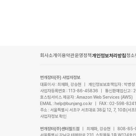
회사소개
이용약관
운영정책
청소
개인정보처리방침
번개장터(주) 사업자정보
대표이사 : 최재화, 강승현 | 개인정보보호책임자 : 박병성
사업자등록번호 : 113-86-45836 | 통신판매업신고 : 
호스팅서비스 제공자 : Amazon Web Services (AWS)
EMAIL : help@bunjang.co.kr | FAX : 02-598-82
주소 : 서울특별시 서초구 서초대로 38길 12, 7, 10층(
사업자정보 확인
번개장터(주)센터필드점
| 최재화, 강승현 | 808-85-
서울특별시 강남구 테헤란로 231, 쇼핑몰동 1층 W124호(