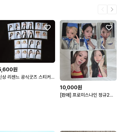
5,600원
신상 리센느 공식굿즈 스티커사진 셀카 포카 스내피즘 RESCENE 원이 미나미 리브 메이 제나 인생네컷
10,000원
[판매] 프로미스나인 정규2집 애플뮤직 대면팬싸 포카세트 개별가능