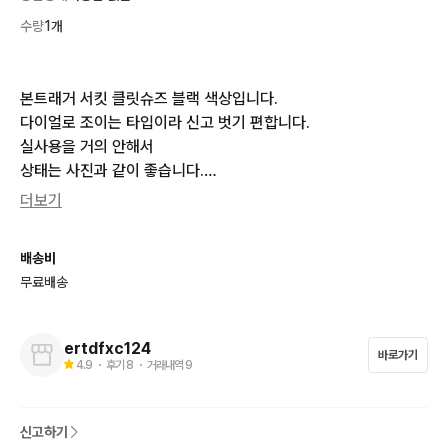
수량
1개
본트래거 서킷 클릿슈즈 블랙 색상입니다. 

다이얼로 조이는 타입이라 신고 벗기 편합니다. 

실사용을 거의 안해서 

상태는 사진과 같이 좋습니다.

사이즈는 42입니다.

더보기
직거래만 합니다.

배송비
싸게 팝니다.
무료배송
ertdfxc124
바로가기
4.9
・ 후기
8
・ 거래내역
9
신고하기