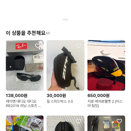
이 상품을 추천해요
AD
138,000원
30,000원
650,000원
레이밴 대디오 데디오
짚 스피드박스 3.0
지로 에어로헬멧 2 (비스
RB2016 러닝 스포츠 고
마 팀킷)
글