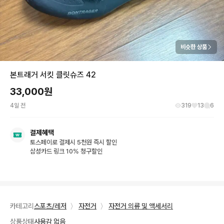
비슷한 상품
본트래거 서킷 클릿슈즈 42
33,000
원
4일 전
319
13
6
결제혜택
토스페이로 결제시 5천원 즉시 할인
삼성카드 링크 10% 청구할인
카테고리
스포츠/레저
〉
자전거
〉
자전거 의류 및 액세서리
상품상태
사용감 없음