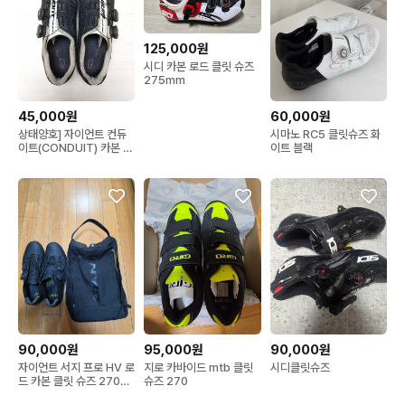
125,000원
시디 카본 로드 클릿 슈즈
275mm
45,000원
60,000원
상태양호] 자이언트 컨듀
시마노 RC5 클릿슈즈 화
이트(CONDUIT) 카본 클
이트 블랙
릿슈즈+시마노 클릿 40사
이즈 팝니다. (택포4.5만)
90,000원
95,000원
90,000원
자이언트 서지 프로 HV 로
지로 카바이드 mtb 클릿
시디클릿슈즈
드 카본 클릿 슈즈 270사
슈즈 270
이즈 판매합니다