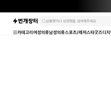
카테고리
여성의류
남성의류
스포츠/레저
스타굿즈
디지