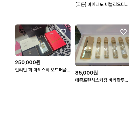
[국문] 바이레도 비블리오티크 EDP 100ml
250,000원
킬리안 허 마제스티 오드퍼퓸 50ml 향수 미개봉 새상품 쇼핑백
85,000원
메종프란시스커정 바카랏루쥬 edp 11ml 트래블 국문택 새상품