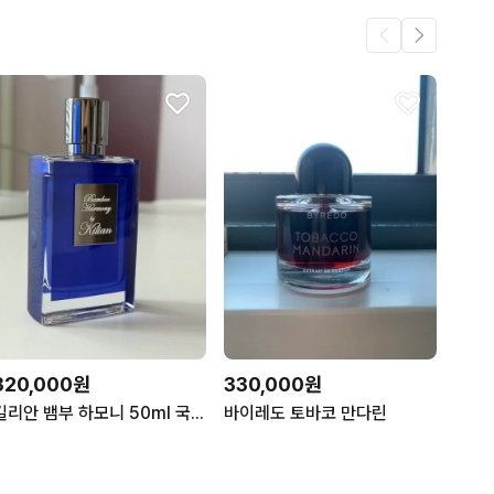
320,000원
330,000원
킬리안 뱀부 하모니 50ml 국문택
바이레도 토바코 만다린