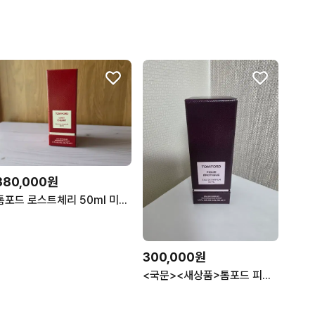
380,000원
톰포드 로스트체리 50ml 미개봉 국문택
300,000원
<국문><새상품>톰포드 피그 에로티크 50ml