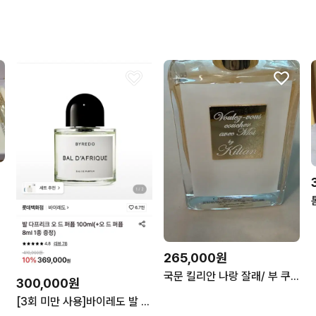
265,000원
국문 킬리안 나랑 잘래/ 부 쿠셔 아베끄 모아 50ml
300,000원
[3회 미만 사용]바이레도 발 다프리크 오 드 퍼퓸 100ml