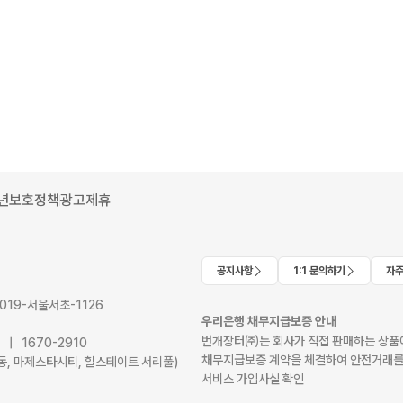
년보호정책
광고제휴
공지사항
1:1 문의하기
자주
2019-서울서초-1126
우리은행 채무지급보증 안내
번개장터㈜는 회사가 직접 판매하는 상품에
41 | 1670-2910
채무지급보증 계약을 체결하여 안전거래를
서초동, 마제스타시티, 힐스테이트 서리풀)
서비스 가입사실 확인