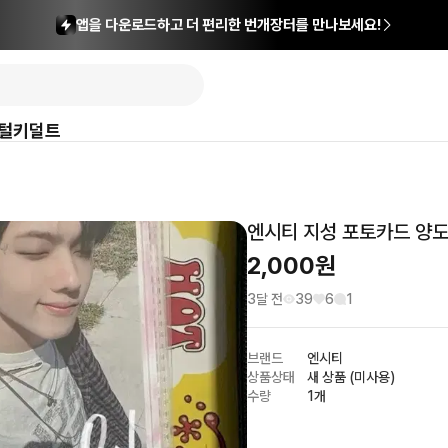
앱을 다운로드하고 더 편리한 번개장터를 만나보세요!
털
키덜트
엔시티 지성 포토카드 양도
2,000
원
3달 전
39
6
1
브랜드
엔시티
상품상태
새 상품 (미사용)
수량
1개