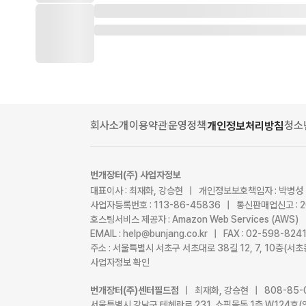
회사소개
이용약관
운영정책
청소
개인정보처리방침
번개장터(주) 사업자정보
대표이사 : 최재화, 강승현 | 개인정보보호책임자 : 박병성
사업자등록번호 : 113-86-45836 | 통신판매업신고 : 
호스팅서비스 제공자 : Amazon Web Services (AWS)
EMAIL : help@bunjang.co.kr | FAX : 02-598-82
주소 : 서울특별시 서초구 서초대로 38길 12, 7, 10층(
사업자정보 확인
번개장터(주)센터필드점
| 최재화, 강승현 | 808-85-
서울특별시 강남구 테헤란로 231, 쇼핑몰동 1층 W124호(