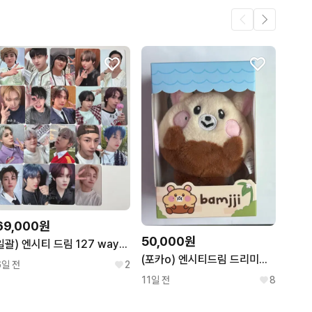
3
.
3
1
69,000원
50,000원
일괄) 엔시티 드림 127 wayv 미공포 포카 도영 텐 마크 제노 지성
(포카o) 엔시티드림 드리미즈 밤찌 지성 인형
6일 전
2
11일 전
8