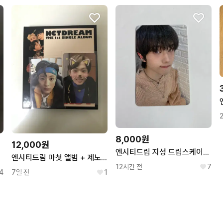
8,000원
12,000원
엔시티드림 지성 드림스케이프 DREAMSCAPE 애플뮤직 미공포 포카
엔시티드림 마첫 앨범 + 제노 지성 포카
12시간 전
7
4
7일 전
1