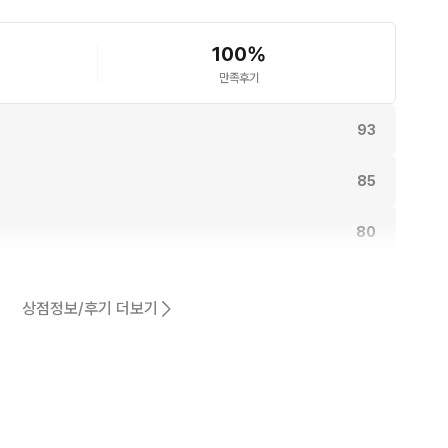
100
%
만족후기
93
85
80
동일해요.
66
상점정보/후기 더보기
59
어요.
50
6