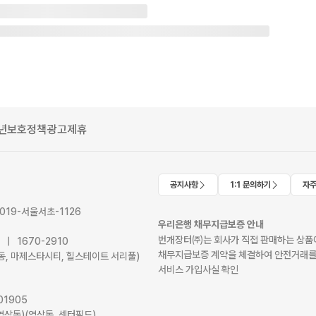
년보호정책
광고제휴
공지사항
1:1 문의하기
자주
2019-서울서초-1126
우리은행 채무지급보증 안내
번개장터㈜는 회사가 직접 판매하는 상품에
41 | 1670-2910
채무지급보증 계약을 체결하여 안전거래를
서초동, 마제스타시티, 힐스테이트 서리풀)
서비스 가입사실 확인
01905
역삼동)(역삼동, 센터필드)