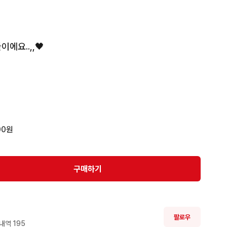
요..,,🖤

미공포, 국내 미공포

만들어드려요☺️☺️
00원
구매하기
팔로우
내역 
195