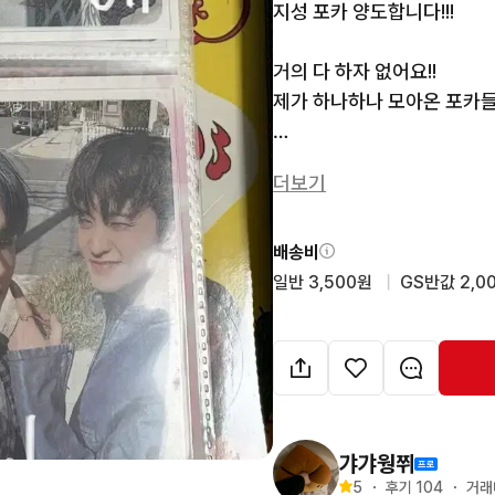
지성 포카 양도합니다!!!

거의 다 하자 없어요!!

제가 하나하나 모아온 포카들이에
⭐노란별, 🩵파란별 : 해외 
더보기
한개 구매가능!!, 폭덤 🫰🫰

| 연락주시면 따로 결제창 
배송비
일반 3,500원
  |  
GS반값 2,0
갸갸웡쮜
5
・
후기 
104
・
거래