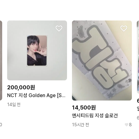
구매확정이 빨라요.
무리한 네고를 하지 않아요
꼭 필요한 문의만 해요.
200,000원
NCT 지성 Golden Age [SM STORE 특전]
14일 전
14,500원
엔시티드림 지성 슬로건
0
15시간 전
8