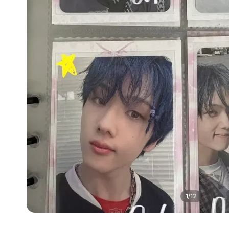
1
/
12