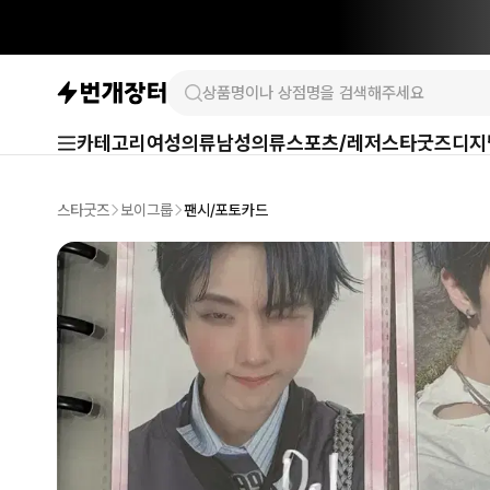
카테고리
여성의류
남성의류
스포츠/레저
스타굿즈
디지
스타굿즈
보이그룹
팬시/포토카드