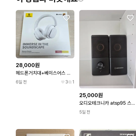
28,000원
헤드폰거치대+베이스어스 보위 H1 프로 노이즈 캔슬링 무선 헤드폰 화이트
6일 전
3
1
25,000원
오디오테크니카 atsp95 스피커 판매합니다
5일 전