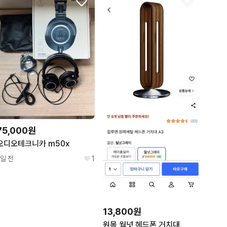
75,000원
오디오테크니카 m50x
1일 전
1
13,800원
원목 월넛 헤드폰 거치대