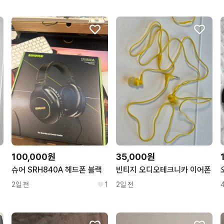
구매확정이 빨라요.
무리한 네고를 하지 않아요
꼭 필요한 문의만 해요.
100,000원
35,000원
슈어 SRH840A 헤드폰 블랙
빈티지 오디오테크니카 이어폰
2일 전
1
2일 전