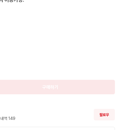
판매

완료
구매하기
팔로우
내역 
149