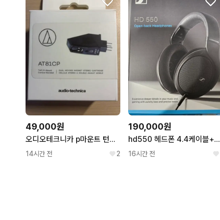
49,000원
190,000원
오디오테크니카 p마운트 턴테이블용 카트리지 AT81CP
hd550 헤드폰 4.4케이블+이어패드+헤드밴
14시간 전
2
16시간 전