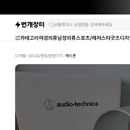
카테고리
여성의류
남성의류
스포츠/레저
스타굿즈
디지
디지털
오디오/영상/관련기기
헤드폰