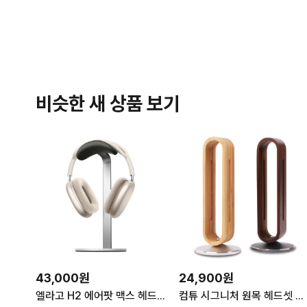
비슷한 새 상품 보기
43,000원
24,900원
엘라고 H2 에어팟 맥스 헤드폰 거치대 실버 1개 헤드셋걸이 홀더
컴튜 시그니처 원목 헤드셋 거치대 / 헤드폰 걸이 스탠드