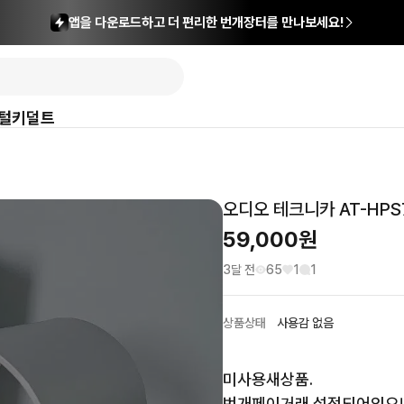
앱을 다운로드하고 더 편리한 번개장터를 만나보세요!
털
키덜트
오디오 테크니카 AT-HP
59,000
원
3달 전
65
1
1
상품상태
사용감 없음
미사용새상품.

번개페이거래 설정되어있으니