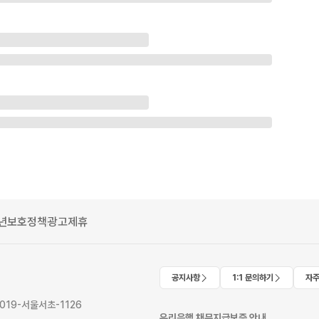
년보호정책
광고제휴
공지사항
1:1 문의하기
자주
2019-서울서초-1126
우리은행 채무지급보증 안내