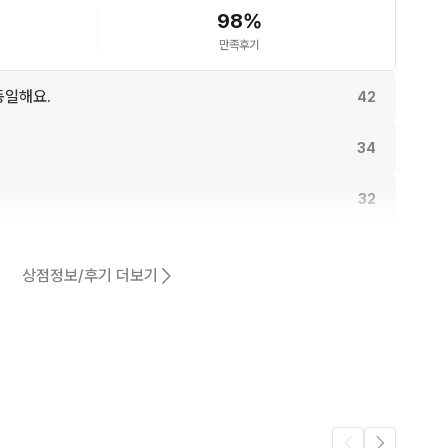
98
%
만족후기
동일해요.
42
34
32
29
상점정보/후기 더보기
27
어요.
25
7