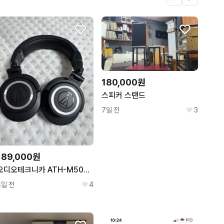
1
.
1
1
180,000원
스피커 스탠드
7일 전
3
189,000원
오디오테크니카 ATH-M50xBT2 무선 블루투스 모니터링 헤드폰
4일 전
4