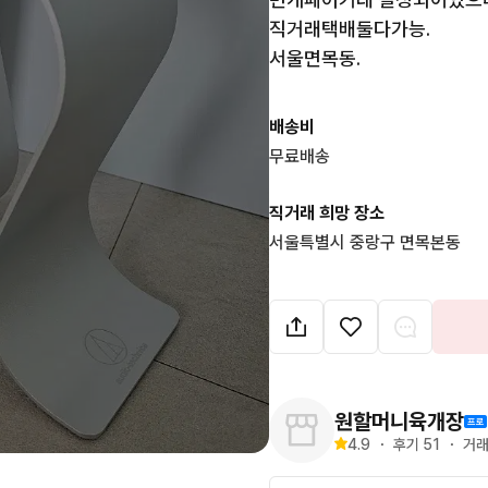
직거래택배둘다가능.

서울면목동.
배송비
무료배송
직거래 희망 장소
서울특별시 중랑구 면목본동
원할머니육개장
4.9
・
후기 
51
・
거래