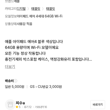
브랜드
애플
카테고리
디지털
〉
태블릿
〉
태블릿
모델정보
아이패드 에어 4세대 64GB Wi-Fi
상품상태
사용감 적음
애플 아이패드 에어4 블루 색상입니다

64GB 용량이며 Wi-Fi 모델이에요

모든 기능 정상 작동합니다

충전기제외 박스포함 케이스, 액정강화유리 포함입니다

더보기
배터리효율 95 퍼이며 상단모서리 찍힘1개 

베젤부근 빛비추면실기스 1개외 필름붙이고 사용해서 이상없이
배송비
 깨끗합니다
일반 5,000원
|
GS • CU반값 3,000원
찌수a
바로가기
5
・ 후기
12
・ 거래내역
16