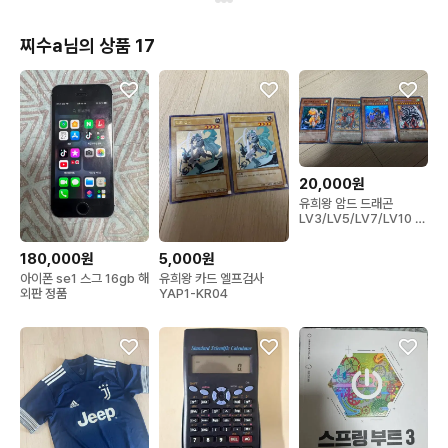
찌수a님의 상품 17
20,000원
유희왕 암드 드래곤
LV3/LV5/LV7/LV10 일
괄
180,000원
5,000원
아이폰 se1 스그 16gb 해
유희왕 카드 엘프검사
외판 정품
YAP1-KR04