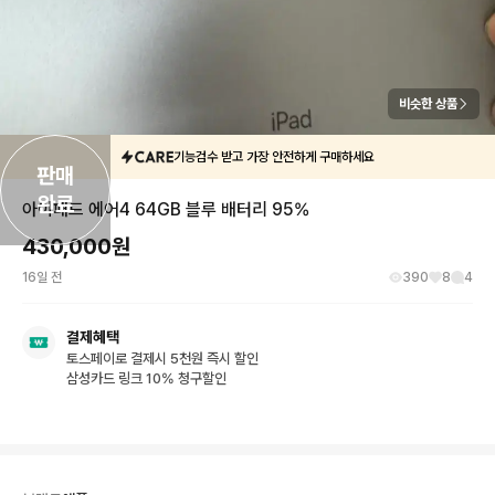
비슷한 상품
기능검수 받고 가장 안전하게 구매하세요
판매

완료
아이패드 에어4 64GB 블루 배터리 95%
430,000
원
16일 전
390
8
4
결제혜택
토스페이로 결제시 5천원 즉시 할인
삼성카드 링크 10% 청구할인