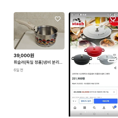
39,000원
휘슬러(독일 정품)냄비 분리형 손잡이
6일 전