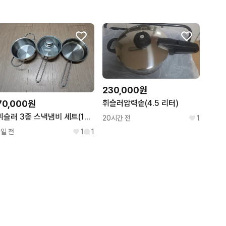
230,000원
70,000원
휘슬러압력솥(4.5 리터)
휘슬러 3종 스낵냄비 세트(1인용 싸이즈)
20시간 전
1
2일 전
1
1