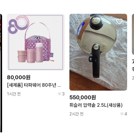
80,000원
[새제품] 타파웨어 80주년 피크닉백 세트 핑크
1시간 전
3
550,000원
휘슬러 압력솥 2.5L(새상품)
2시간 전
4