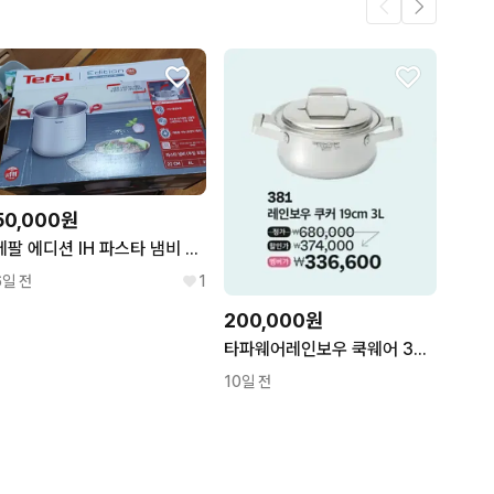
3
.
3
2
50,000원
테팔 에디션 IH 파스타 냄비 22cm 6L
6일 전
1
200,000원
타파웨어레인보우 쿡웨어 381 19cm 3L 냄비
10일 전