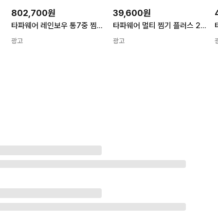
802,700원
39,600원
L 1개
타파웨어 레인보우 통7중 찜냄비 웍냄비 28cm 1개
타파웨어 멀티 찜기 플러스 2단 레드 전자렌지&레인보우 쿠커(프라이팬) 렌지 용기 찜기
광고
광고