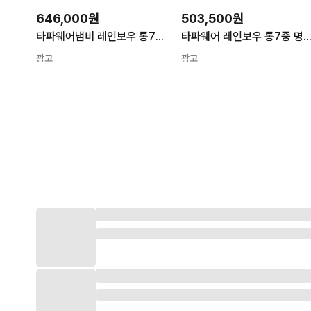
646,000원
503,500원
타파웨어냄비 레인보우 통7중 명품냄비 19cm 3L 1개
타파웨어 레인보우 통7중 명품냄비 편수냄비 17cm 2
광고
광고