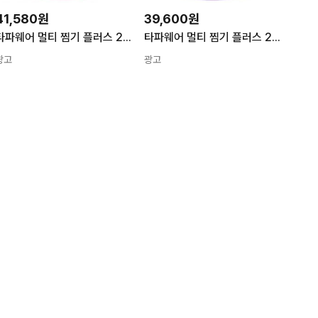
41,580원
39,600원
타파웨어 멀티 찜기 플러스 2단 볼륨 연핑크 전자렌지&레인보우 쿠커 프라이팬 렌지 용기 연보라
타파웨어 멀티 찜기 플러스 2단 볼륨 연보라 전자렌지&레인보우 쿠커 프라이팬 렌지 용기
광고
광고