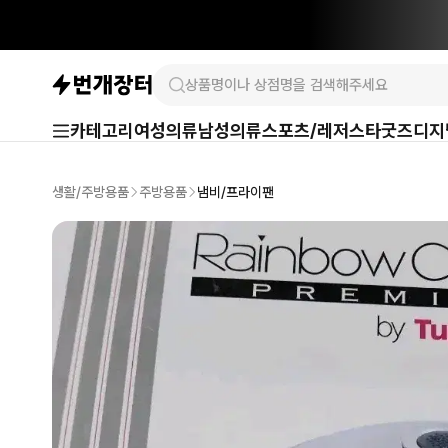
카테고리
여성의류
남성의류
스포츠/레저
스타굿즈
디지
생활/주방용품
주방용품
냄비/프라이팬