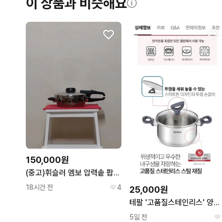
이 상품과 비슷해요
150,000원
(중고)휘슬러 엠보 압력솥 팝니다(2.5리터)
18시간 전
4
25,000원
테팔 '고품질스테인리스' 양수냄비 18
5일 전