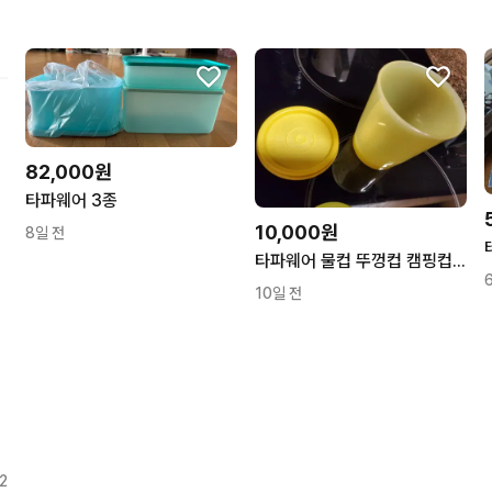
구매확정이 빨라요.
무리한 네고를 하지 않아요
꼭 필요한 문의만 해요.
82,000원
타파웨어 3종
10,000원
8일 전
타파웨어 물컵 뚜껑컵 캠핑컵 등산컵 러블리 200ml + 쁘띠 원형볼
10일 전
2