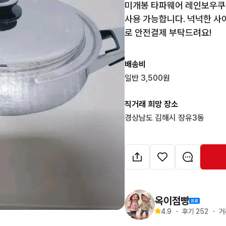
미개봉 타파웨어 레인보우쿠커
사용 가능합니다. 넉넉한 사
로 안전결제 부탁드려요!
배송비
일반 3,500원
직거래 희망 장소
경상남도 김해시 장유3동
옥이점빵
4.9
・
후기 
252
・
거