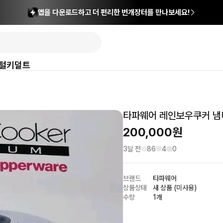
앱을 다운로드하고 더 편리한 번개장터를 만나보세요!
털
키덜트
타파웨어 레인보우쿠커 냄비
200,000
원
3달 전
86
4
0
브랜드
타파웨어
상품상태
새 상품 (미사용)
수량
1개