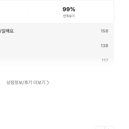
99
%
만족후기
동일해요.
158
138
117
108
상점정보/후기 더보기
101
어요.
84
15