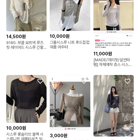
10,000원
14,500원
그물시스루 니트 후드집업
9180. 부클 보트넥 루즈
여름 아우터
핏 레이어드 시스루 긴팔
썸머니트
11,000원
[MADE/여리핏/살안타
템] 자체제작 츄스 시스루
여리핏 골지 브이넥 레이
어드 니트 긴
10,000원
시스루 롱슬리브 블랙 시
3,000원
스루니트 여름티셔츠 빅사