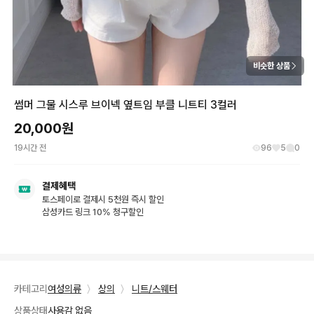
비슷한 상품
썸머 그물 시스루 브이넥 옆트임 부클 니트티 3컬러
20,000
원
19시간 전
96
5
0
결제혜택
토스페이로 결제시 5천원 즉시 할인
삼성카드 링크 10% 청구할인
카테고리
여성의류
〉
상의
〉
니트/스웨터
상품상태
사용감 없음