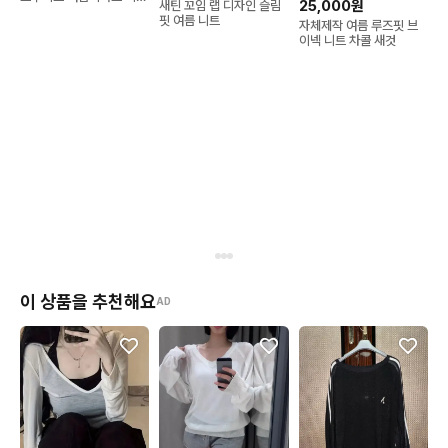
25,000원
새틴 꼬임 랩 디자인 슬림
이즈니트비키니커버옷 수
핏 여름 니트
자체제작 여름 루즈핏 브
영복래쉬가드
이넥 니트 차콜 새것
이 상품을 추천해요
AD