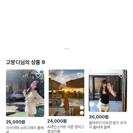
고망디님의 상품 9
30,000원
24,000원
25,000원
클라우드이모션 발리 코사
A라인스커트 쉬폰 원피스
지 홀터넥 블랙
리브아워 소라그레이 볼레
휴양지룩
로