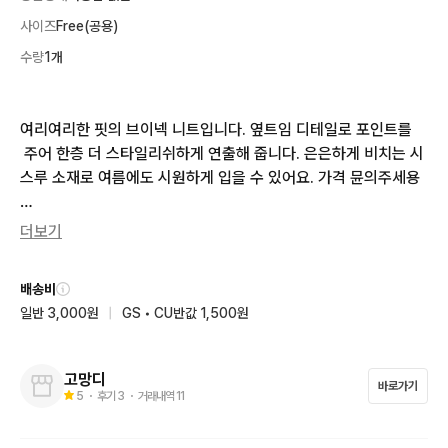
사이즈
Free(공용)
수량
1개
여리여리한 핏의 브이넥 니트입니다. 옆트임 디테일로 포인트를
 주어 한층 더 스타일리쉬하게 연출해 줍니다. 은은하게 비치는 시
스루 소재로 여름에도 시원하게 입을 수 있어요. 가격 뮨의주세용

여름에 속옷만 입고 입어도 이쁘구요! 부담스러우시면 나시탑이랑 
더보기
입어도 이쁩니다!
배송비
일반 3,000원
|
GS • CU반값 1,500원
고망디
바로가기
5
・ 후기
3
・ 거래내역
11