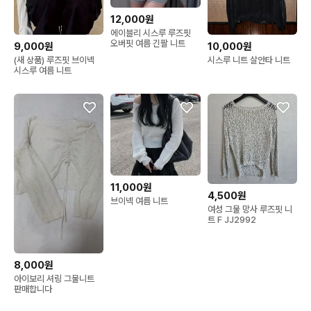
12,000원
에이블리 시스루 루즈핏
오버핏 여름 긴팔 니트
9,000원
10,000원
(새 상품) 루즈핏 브이넥
시스루 니트 살안타 니트
시스루 여름 니트
11,000원
4,500원
브이넥 여름 니트
여성 그물 망사 루즈핏 니
트 F JJ2992
8,000원
아이보리 셔링 그물니트
판매합니다