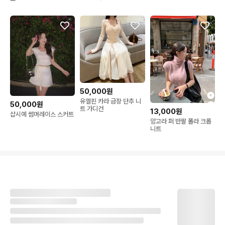
50,000원
유엘핀 카라 금장 단추 니
50,000원
트 가디건
13,000원
샵시예 썸머레이스 스커트
앙고라 퍼 반팔 폴라 크롭
니트