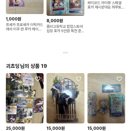
싸이코드 마이쮸 스페셜
포카 제시받아요 하루토
연이 루이쨘
1,000원
8,000원
프세카 프로세카 이픽카드
좀비고등학교 팝업스토어
레어 미쿠 렌 루카 메이코
입장 포카 5만원 특전 준
호나미 시호 미노리 아이
호 예슬 동진 유리 나래 동
리 코하네 루이 카나데
석 현지 준형 A B
괴쵸딩님의 상품 19
25,000원
15,000원
15,000원