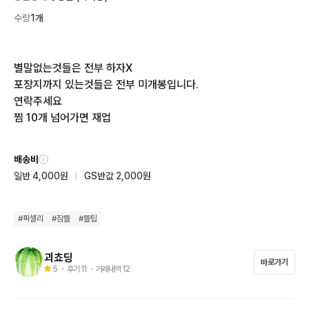
수량
1개
별말없는것들은 전부 하자X

포장지까지 있는것들은 전부 미개봉입니다.

연락주세요

찜 10개 넘어가면 재업
배송비
일반 4,000원
|
GS반값 2,000원
#
픽셀리
#
잠뜰
#
뜰팁
괴쵸딩
바로가기
5
・ 후기
11
・ 거래내역
12