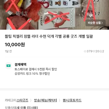
비슷한 상품
뜰팁 픽셀리 잠뜰 라더 수현 덕개 각별 공룡 굿즈 개별 일괄
10,000
원
1달 전
379
20
2
결제혜택
토스페이로 결제시 5천원 즉시 할인
삼성카드 링크 10% 청구할인
카테고리
스타굿즈
〉
방송/예능/캐릭터
〉
팬시/포토카드
상품상태
새 상품 (미사용)