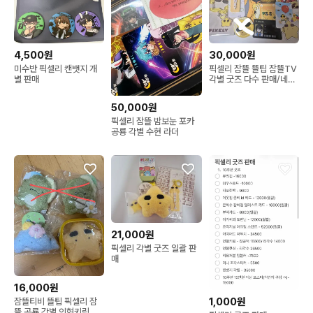
4,500원
30,000원
미수반 픽셀리 캔뱃지 개
픽셀리 잠뜰 뜰팁 잠뜰TV
별 판매
각별 굿즈 다수 판매/네고,
개별가능
50,000원
픽셀리 잠뜰 밤보눈 포카
공룡 각별 수현 라더
21,000원
픽셀리 각별 굿즈 일괄 판
매
16,000원
1,000원
잠뜰티비 뜰팁 픽셀리 잠
뜰 공룡 각별 인형키링