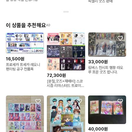
픽셀리 굿즈 판매
이 상품을 추천해요
AD
16,500원
33,000원
프로세카 프세카 레오니
림버스 전시회 햄팡 라오
팬미팅 공구 전품목
루 프문 굿즈 팝니다.
72,300원
[분철,굿즈+재배비] 스코
시즘 리마스터드 트로이메
라이 3주년 굿즈 공구 니
노 코요 오토 이로 로보
40,000원