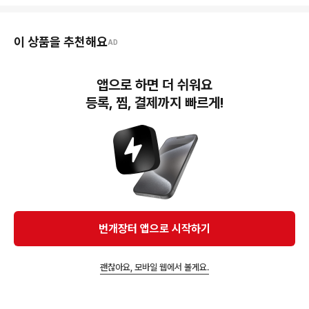
이 상품을 추천해요
AD
160,000원
5,000원
4,400원
앱으로 하면 더 쉬워요
가격내림)에이스테 이반틸
원가이하) 픽셀리 굿즈 판
프세카 츠카사 루이 에무
에일리언 스테이지 좀비스
매
글리터 캔뱃지 80박스 공
등록, 찜, 결제까지 빠르게!
테이지 좀비스테 하이틴
구 가선점 지옥천국
바니스테 메이드 토끼
3,000원
7,200원
8,000원
괴담출근/괴출 찌라시 스
프세카 메이코 아키토 생
스코시즘 만우절 포토카드
티커 재고 판매
일 쿠지 공구
33,000원
4,000원
1,200원
림버스 전시회 햄팡 라오
괴담출근 괴출 공식 LD 캔
괴담출근 괴출 포토카드
루 프문 굿즈 팝니다.
뱃지 20개 공구
30세트 분철 공구
번개장터 앱으로 시작하기
40,000원
1,000원
17,000원
싸이코드 마이쮸 스페셜
프세카 프로세카 이픽카드
이직로그 이디야 콜라보
괜찮아요, 모바일 웹에서 볼게요.
포카 제시받아요 하루토
레어 미쿠 렌 루카 메이코
포토카드
연이 루이쨘
호나미 시호 미노리 아이
리 코하네 루이 카나데
6,000원
10,000원
15,000원