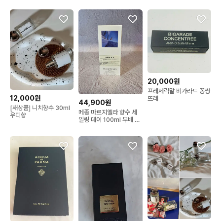
20,000원
프레제릭말 비가라드 꽁쌍
12,000원
뜨레
44,900원
[새상품] 니치향수 30ml
메종 마르지엘라 향수 세
우디향
일링 데이 100ml 무배 쇼
핑백 공병 샘플 증정