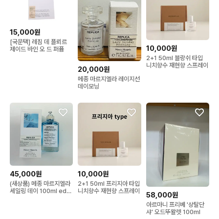
15,000원
[국문택] 레짐 데 플뢰르
10,000원
제이드 바인 오 드 퍼퓸
2+1 50ml 블랑쉬 타입
니치향수 재현향 스프레이
20,000원
메종 마르지엘라 레이지선
데이모닝
45,000원
10,000원
(새상품) 메종 마르지엘라
2+1 50ml 프리지아 타입
세일링 데이 100ml edt
니치향수 재현향 스프레이
58,000원
향수
아르마니 프리베 '상탈단
샤' 오드뚜왈렛 100ml