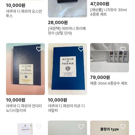
47,000원
10,000원
[새상품] 니치향수 30ml
아쿠아 디 파르마 오스만
4종류 세트
투스
28,000원
[국문택] 아르마니 프리베
향수 (상탈 단샤)
79,000원
메종 30ml 4종향수 세트
10,000원
10,000원
아쿠아 디 파르마 만다리
아쿠아 디 파르마 피코 디
노디시칠리아
아말피