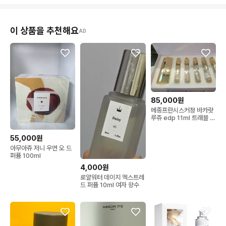
이 상품을 추천해요
AD
85,000원
메종프란시스커정 바카랏
루쥬 edp 11ml 트래블 국
문택 새상품
55,000원
아무아쥬 저니 우먼 오 드
퍼퓸 100ml
4,000원
로얄워터 데이지 엑스트레
드 퍼퓸 10ml 여자 향수