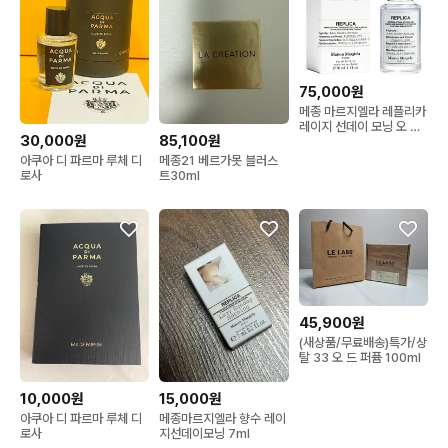
75,000원
메종 마르지엘라 레플리카
레이지 선데이 모닝 오 드
30,000원
85,100원
뚜왈렛 30ml
아쿠아 디 파르마 루체 디
메종21 베르가못 블러스
로사
트30ml
45,900원
(새상품/무료배송)특가/상
탈 33 오 드 퍼퓸 100ml
10,000원
15,000원
아쿠아 디 파르마 루체 디
메종마르지엘라 향수 레이
로사
지선데이모닝 7ml