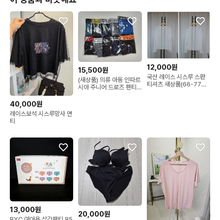
12,000원
15,500원
국산 레이스 시스루 스판
(새상품) 의류 아동 인따르
티셔츠 새상품(66-77정
시아 주니어 드로즈 팬티
도)
10종 100사이즈
40,000원
레이스보석 시스루망사 면
티
13,000원
20,000원
BYC 여아용 삼각팬티 85