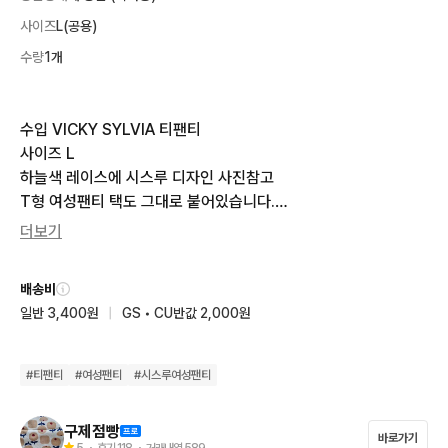
사이즈
L(공용)
수량
1개
수입 VICKY SYLVIA 티팬티 

사이즈 L 

하늘색 레이스에 시스루 디자인 사진참고

T형 여성팬티 택도 그대로 붙어있습니다.

 별도 문의 없으시면 바로 안전결제 부탁드려요!
더보기
배송비
일반 3,400원
|
GS • CU반값 2,000원
#
티팬티
#
여성팬티
#
시스루여성팬티
구제점빵
바로가기
5
・ 후기
118
・ 거래내역
589