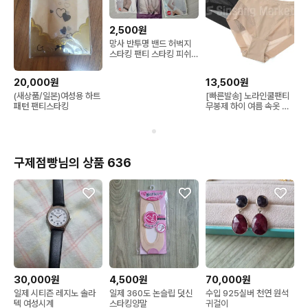
2,500원
망사 반투명 밴드 허벅지
스타킹 팬티 스타킹 피쉬
넷
20,000원
13,500원
(새상품/일본)여성용 하트
[빠른발송] 노라인쿨팬티
패턴 팬티스타킹
무봉제 하이 여름 속옷 쿨
팬티
구제점빵님의 상품 636
30,000원
4,500원
70,000원
일제 시티즌 레지노 솔라
일제 360도 논슬립 덧신
수입 925실버 천연 원석
텍 여성시계
스타킹양말
귀걸이