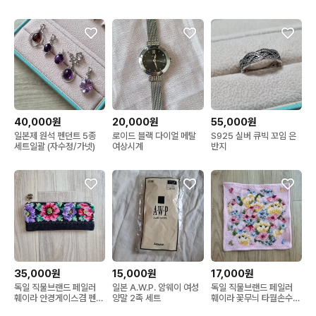
40,000원
20,000원
55,000원
일본제 원석 펜던트 5종
로이드 블랙 다이얼 메탈
S925 실버 큐빅 꼬임 은
세트일괄 (자수정/가넷)
여상시계
반지
35,000원
15,000원
17,000원
독일 직물브랜드 페일러
일본 A.W.P. 암웨이 여성
독일 직물브랜드 페일러
훼이라 안경게이스겸 펜슬
양말 2족 세트
훼이라 꽃무늬 타월손수건
케이스 파우치
핑크