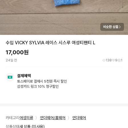
비슷한 상품
수입 VICKY SYLVIA 레이스 시스루 여성티팬티 L
17,000
원
24일 전
138
9
1
결제혜택
토스페이로 결제시 5천원 즉시 할인
삼성카드 링크 10% 청구할인
카테고리
여성의류
〉
언더웨어/홈웨어
〉
언더웨어
상품상태
새 상품 (미사용)