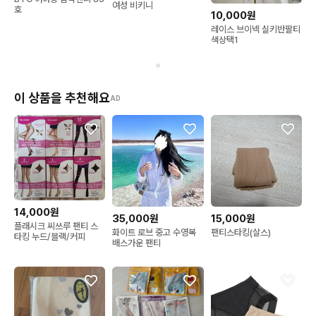
여성 비키니
호
10,000원
레이스 브이넥 실키반팔티
색상택1
이 상품을 추천해요
AD
14,000원
15,000원
35,000원
플래시크 씨쓰루 팬티 스
팬티스타킹(살스)
화이트 로브 중고 수영복
타킹 누드/블랙/커피
배스가운 팬티