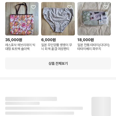
35,000원
6,000원
18,000원
레스포삭 에브리데이 빅
일본 무인양품 땡땡이 무
일본 전통 타타미(다다미)
대형 토트백 숄더백
늬 회색 홑겹 여성팬티
타타미베리 파우치
상품 전체보기