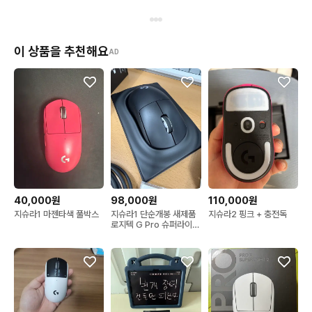
이 상품을 추천해요
AD
40,000원
98,000원
110,000원
지슈라1 마젠타색 풀박스
지슈라1 단순개봉 새제품
지슈라2 핑크 + 충전독
로지텍 G Pro 슈퍼라이트
1