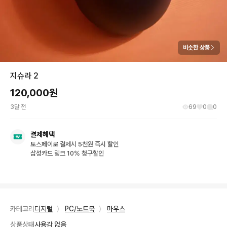
비슷한 상품
지슈라 2
120,000
원
3달 전
69
0
0
결제혜택
토스페이로 결제시 5천원 즉시 할인
삼성카드 링크 10% 청구할인
카테고리
디지털
〉
PC/노트북
〉
마우스
상품상태
사용감 없음