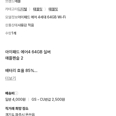
브랜드
애플
카테고리
디지털
〉
태블릿
〉
태블릿
모델정보
아이패드 에어 4세대 64GB Wi-Fi
상품상태
사용감 적음
수량
1개
아이패드 에어4 64GB 실버

애플펜슬 2

배터리 효율 85%

더보기
화면에 흠집 없습니다

배송비
눈에 보이는 흠집은 사진으로 첨부해두었습니다.

일반 4,000원
|
GS • CU반값 2,500원
이외에 추가로 충전단자 쪽 사진으로 잘 나오지 않는 흠집 있습니
다.

직거래 희망 장소
경기도 파주시 문산읍