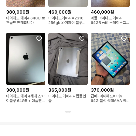
380,000원
460,000원
460,000원
아이패드 에어4 64GB 로
아이패드에어4 A2316
애플 아이패드 에어4
즈골드 판매합니다
256gb 와이파이 블루색
64GB wifi 스페이스그레
상 판매합니다
이 + 애플펜슬 2세대 세트
판매합니다
380,000원
365,000원
370,000원
아이패드 에어 4세대 스카
아이패드 에어4 + 짭플펜
급매) 아이패드에어4
이블루 64GB + 애플펜슬
슬
64G 블랙 상태AAA 싸게
2세대
팜 37만