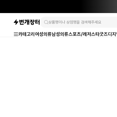
카테고리
여성의류
남성의류
스포츠/레저
스타굿즈
디지