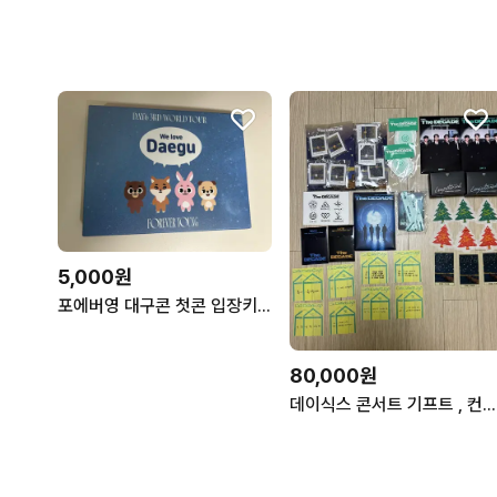
5,000원
포에버영 대구콘 첫콘 입장키프트 슬로건
80,000원
데이식스 콘서트 기프트 , 컨페티