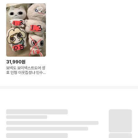
31,990원
보넥도 보이넥스트도어 성
호 인형 이웃집성냐 민수
님 쿠션키링 박몽샴