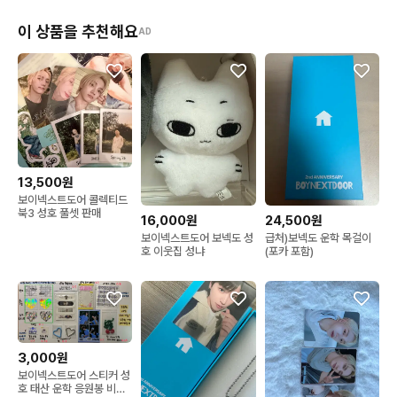
이 상품을 추천해요
AD
13,500원
보이넥스트도어 콜렉티드
북3 성호 풀셋 판매
16,000원
24,500원
보이넥스트도어 보넥도 성
급처)보넥도 운학 목걸이
호 이웃집 성냐
(포카 포함)
3,000원
보이넥스트도어 스티커 성
호 태산 운학 응원봉 비공