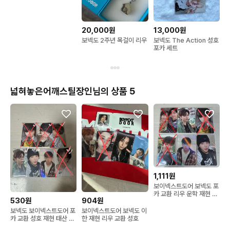
굿 포카 파우치 똑똑밴드
네컷사진 뜨개 인형 체리
목걸이 카라비너 키링 걸
이
20,000원
13,000원
보넥도 2주년 목걸이 리우
보넥도 The Action 성호
포카 세트
넓혀놓은어깨스틸장인님의 상품 5
1,111원
보이넥스트도어 보넥도 포
카 교환 리우 운학 재현 성
530원
904원
호
보넥도 보이넥스트도어 포
보이넥스트도어 보넥도 이
카 교환 성호 재현 태산 리
한 재현 리우 교환 성호
우