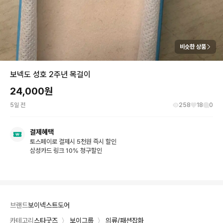
비슷한 상품
보넥도 성호 2주년 목걸이
24,000
원
5일 전
258
18
0
결제혜택
토스페이로 결제시 5천원 즉시 할인
삼성카드 링크 10% 청구할인
브랜드
보이넥스트도어
카테고리
스타굿즈
〉
보이그룹
〉
의류/패션잡화