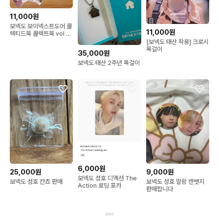
11,000원
보넥도 보이넥스트도어 콜
11,000원
렉티드북 콜렉트북 vol 2
성호 운학 포카
[보넥도 태산 착용] 크로시
목걸이
35,000원
보넥도 태산 2주년 목걸이
6,000원
25,000원
9,000원
보넥도 성호 디액션 The
보넥도 성호 칸쵸 판매
보넥도 성호 말랑 캔뱃지
Action 로딩 포카
판매합니다