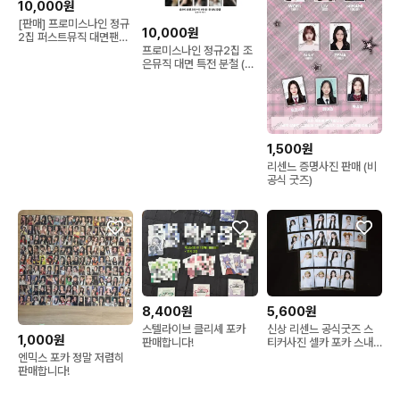
10,000원
[판매] 프로미스나인 정규
10,000원
2집 퍼스트뮤직 대면팬싸
포카세트 개별가능
프로미스나인 정규2집 조
은뮤직 대면 특전 분철 (미
공포)
1,500원
리센느 증명사진 판매 (비
공식 굿즈)
8,400원
5,600원
스텔라이브 클리셰 포카
신상 리센느 공식굿즈 스
1,000원
판매합니다!
티커사진 셀카 포카 스내
피즘 RESCENE 원이 미
엔믹스 포카 정말 저렴히
나미 리브 메이 제나 인생
판매합니다!
네컷