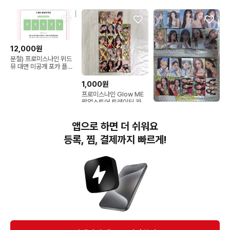
12,000원
분철) 프로미스나인 위드
뮤 대면 미공개 포카 플로
버 ver. 분철
1,000원
프로미스나인 Glow ME
팝업스토어 트레이딩 카드
22,000원
| 트레카 포카 글로우미 비
타민 하영 지원 채영 나경
프로미스나인 2집 Glow
앱으로 하면 더 쉬워요
지헌
ME 비타민버전 포카 20
장 일괄 세트
등록, 찜, 결제까지 빠르게!
번개장터(주) 사업자정보, 이용약관 및 기타 법적고지
번개장터㈜는 통신판매중개자이며, 통신판매의 당사자가 아닙니다. 전자상거래 등에서의
소비자보호에 관한 법률 등 관련 법령 및 번개장터㈜의 약관에 따라 상품, 상품정보, 거래에 관한 책임은
개별 판매자에게 귀속하고, 번개장터㈜는 원칙적으로 회원간 거래에 대하여 책임을 지지 않습니다.
다만, 번개장터㈜가 직접 판매하는 상품에 대한 책임은 번개장터㈜에게 귀속합니다.
Ⓒ Bungaejangter Inc. all rights reserved.