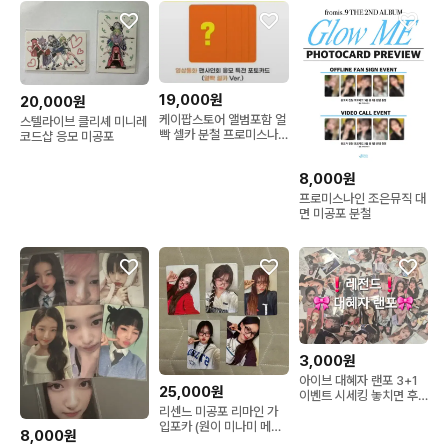
19,000원
20,000원
케이팝스토어 앨범포함 얼
스텔라이브 클리셰 미니레
빡 셀카 분철 프로미스나
코드샵 응모 미공포
인
8,000원
프로미스나인 조은뮤직 대
면 미공포 분철
3,000원
아이브 대혜자 랜포 3+1
25,000원
이벤트 시세킹 놓치면 후
회해요!
리센느 미공포 리마인 가
입포카 (원이 미나미 메이
8,000원
제나 리브)