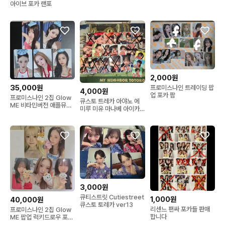
아이브 포카 랜포
2,000원
35,000원
프로미스나인 트레이딩 팝
4,000원
업 포카 팜
프로미스나인 2집 Glow
큐스토 트레카 아야노 에
ME 비타민버전 애플뮤직
미루 미유 마나베 아이카
프리오더 특전 포토카드 5
카나 체키 파루땅 스티커
종 일괄
애니포케
3,000원
큐티스트릿 Cutiestreet
1,000원
40,000원
큐스토 토레카 ver13
리센느 팬싸 포카들 판매
프로미스나인 2집 Glow
합니다
ME 팝업 럭키드로우 포토
카드 5종 일괄