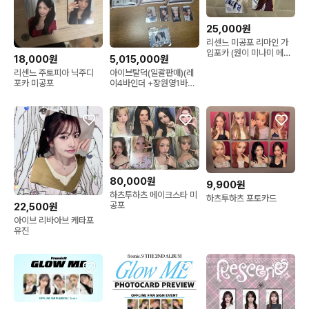
25,000원
리센느 미공포 리마인 가
입포카 (원이 미나미 메이
18,000원
5,015,000원
제나 리브)
리센느 주토피아 닉주디
아이브탈덕(일괄판매)(레
포카 미공포
이4바인더 +장원영1바인
더+그외1바인더)+QQ뮤
직포카+응원봉1기+응원
봉2기+굿즈
80,000원
9,900원
하츠투하츠 메이크스타 미
하츠투하츠 포토카드
공포
22,500원
아이브 리바아브 케타포
유진