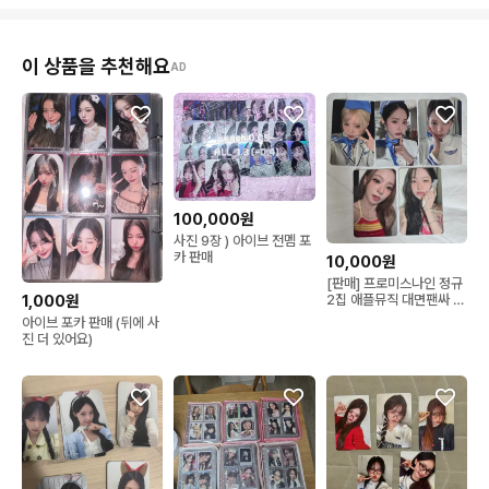
이 상품을 추천해요
AD
100,000원
사진 9장 ) 아이브 전멤 포
카 판매
10,000원
[판매] 프로미스나인 정규
2집 애플뮤직 대면팬싸 포
1,000원
카세트 개별가능
아이브 포카 판매 (뒤에 사
진 더 있어요)