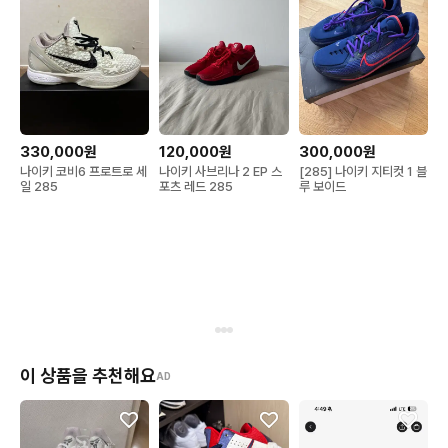
330,000원
120,000원
300,000원
나이키 코비6 프로트로 세
나이키 사브리나 2 EP 스
[285] 나이키 지티컷 1 블
일 285
포츠 레드 285
루 보이드
이 상품을 추천해요
AD