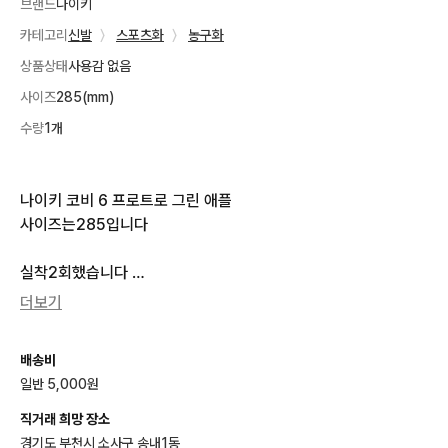
브랜드
나이키
카테고리
신발
〉
스포츠화
〉
농구화
상품상태
사용감 없음
사이즈
285(mm)
수량
1개
나이키 코비 6 프로트로 그린 애플

사이즈는285입니다

실착2회했습니다 

상태 좋습니다!

더보기
구성품 다 있습니다

정품입니다

배송비
일반 5,000원
교환안됩니다

직거래 가능합니다

직거래 희망 장소
택포(5000원)

경기도 부천시 소사구 송내1동