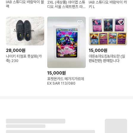
IAB 스튜디오 바람막이 블
IAB 스튜디오 바람막이 카
2XL (새상품) 아이앱 스튜
랙
키 L
디오 서울 스웨트팬츠 라
이트 그레이
28,000원
15,000원
나이키 티엠포 풋살화(가
야돈&야도킹&야도란 (일
죽) 230
판&한판) 판매합니다
15,000원
포켓몬카드 메가지가르데
EX SAR 113/080