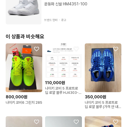
운동화 신발 HM4351-100
브랜드 헌터 ・
광고
이 상품과 비슷해요
110,000원
나이키 코비 5 프로트로
딥 로얄 블루 HJ4303-
800,000원
350,000원
400
나이키 코비6 그린치 285
나이키 코비 5 프로트로
딥 로얄 블루 (가격 안 내려
요)