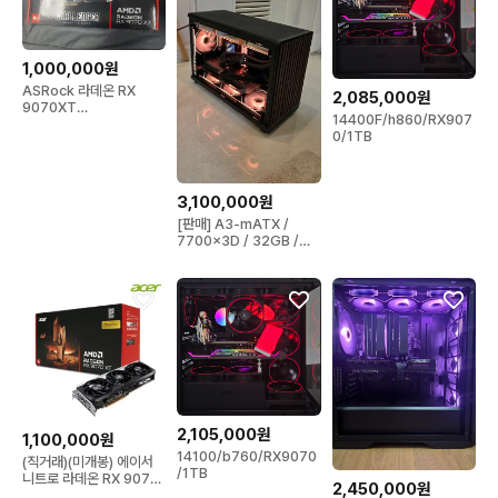
1,000,000원
ASRock 라데온 RX
2,085,000원
9070XT
14400F/h860/RX907
CHALLENGER D6
0/1TB
16GB
3,100,000원
[판매] A3-mATX /
7700x3D / 32GB /
1TB / 9070XT
2,105,000원
1,100,000원
14100/b760/RX9070
(직거래)(미개봉) 에이서
/1TB
니트로 라데온 RX 9070
2,450,000원
XT OC D6 16GB