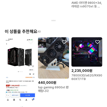
AMD 라이젠 9800x3d,
라데온 rx9070xt 등 컴
퓨터 본체 판매
이 상품을 추천해요
AD
2,235,000원
7800X3D/a620/RX90
60XT/1TB
440,000원
tup gaming 6900xt 판
매합니다