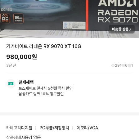
비슷한 상품
기가바이트 라데온 RX 9070 XT 16G
980,000
원
3달 전
291
6
1
결제혜택
토스페이로 결제시 5천원 즉시 할인
삼성카드 링크 10% 청구할인
카테고리
디지털
〉
PC부품/저장장치
〉
메모리/VGA
상품상태
사용감 없음