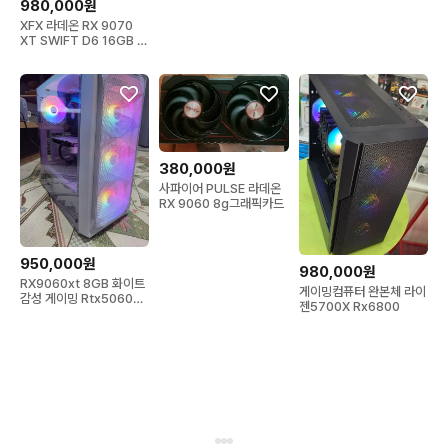
980,000원
XFX 라데온 RX 9070
XT SWIFT D6 16GB 그
래픽카드
380,000원
사파이어 PULSE 라데온
RX 9060 8g그래픽카드
950,000원
980,000원
RX9060xt 8GB 화이트
게이밍컴퓨터 완본체 라이
감성 게이밍 Rtx5060보
젠5700X Rx6800
다 상급