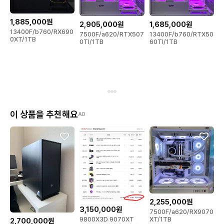
✔️ 원하시는 사양으로

✔️ 더 저렴하게

1,885,000원
2,905,000원
1,685,000원
✔️ 고객님 만족 200% 보장!

13400F/b760/RX690
7500F/a620/RTX507
13400F/b760/RTX50
0XT/1TB
0TI/1TB
60TI/1TB
여태껏 보지 못하신 금액으로 국내 최저가 도전하는 컴대통령이
 되겠습니다!

📢 사양, 디자인, 가격 – **모두 잡고 싶다면? 지금 바로 문의 주세
요!**
이 상품을 추천해요
AD
2,255,000원
3,150,000원
7500F/a620/RX9070
XT/1TB
9800X3D 9070XT
2,700,000원