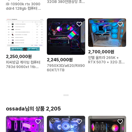
32GB 380만원상당 초
i9-10900k rtx 3090
고사양 게이밍 컴퓨터 새
ddr4 128gb 컴퓨터 본
제품
체
2,700,000원
2,250,000원
인텔 울트라 265K +
2,245,000원
RTX 5070 + 32G 조합
피씨방급 게이밍 컴퓨터
7950X3D/a620/RX90
팝니다.
783d 9060xt 1tb
60XT/1TB
16gb
ossada님의 상품 2,205