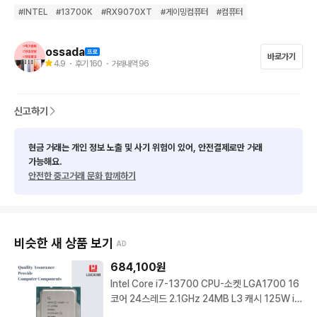
🚶‍♂️✨ 매장에서 바로 픽업 OK!

#
INTEL
#
13700K
#
RX9070XT
#
게이밍컴퓨터
#
컴퓨터
◎ 택배 발송 ··· 대한통운, 우체국 택배비 무료 당일 발송!

📦🚀 당일 출고 + 전국 무료배송!

ossada
바로가기
4.9
・ 후기
160
・ 거래내역
96
◎ 서울 · 경기 · 인천 근교 당일 퀵 배송 가능!

🛵⚡ 급할 땐 빠르게 퀵 배송으로 바로 도착!

신고하기
현금 거래는 개인 정보 노출 및 사기 위험이 있어, 안전결제로만 거래
∞∞∞∞ 전국 최저가 도전 행사!! ∞∞∞∞

가능해요.
안전한 중고거래 문화 함께하기
💻 기본 구성

비슷한 새 상품 보기
AD
CPU  ···  인텔 13세대 13700K  ✅벌크

684,100
원
Intel Core i7-13700 CPU-소켓 LGA1700 16
쿨러  ···  앱코 P360 포세이돈 ARGB  ->  교체 가능  ✅신품        

코어 24스레드 2.1GHz 24MB L3 캐시 125W in
tel i7-13700