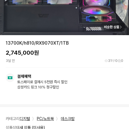
비슷한 상품
13700K/h810/RX9070XT/1TB
2,745,000
원
3달 전
31
0
0
결제혜택
토스페이로 결제시 5천원 즉시 할인
삼성카드 링크 10% 청구할인
카테고리
디지털
〉
PC/노트북
〉
데스크탑
상품상태
새 상품 (미사용)