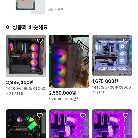
메인보드  ···  h810  ->  교체 가능  ✅신품

쿠팡 ・
광고
메모리  ···  DDR5 - 16GB ㅡ RAM 추가 가능  ✅신품 (변경 가
능)

이 상품과 비슷해요
그래픽카드  ···  RX9070XT ✅신품 (변경 가능)

파워  ···  80 + 브론즈 800W 이상  ->  교체 가능  ✅신품

1,675,000원
2,835,000원
케이스  ···  DS900 어항케이스  ✅신품 (변경 가능)

14100/b760/RX9060
14400F/h860/RTX50
XT/1TB
2,550,000원
70TI/1TB
9700X 5070 본체
🛠️ 구성 변경 원하시나요?

변경 시 추가금 표기된 항목 외 다른 부품도

전국 유일! 국내 최저가로 변경 가능!

💬 번개톡 / 전화 / 문자 언제든지 문의 주세요!
