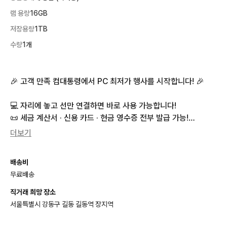
램 용량
16GB
저장용량
1TB
수량
1개
🎉 고객 만족 컴대통령에서 PC 최저가 행사를 시작합니다! 🎉

💻 자리에 놓고 선만 연결하면 바로 사용 가능합니다!

📜 세금 계산서 · 신용 카드 · 현금 영수증 전부 발급 가능!

👉 (부가세 포함 가격! 따로 10% 인상 X)

더보기
✅ 중요 사항

배송비
📎 세금 계산서, 신용 카드 영수증, 현금 영수증은

무료배송
향후 A/S 및 각종 증빙에 매우 중요하니 반드시 꼭 챙겨주세요!

직거래 희망 장소
■ 배송 서비스

서울특별시 강동구 길동 길동역 장지역
◎ 방문 수령 ··· 송파 매장 방문 시 바로 수령 가능 (가든파이브)
