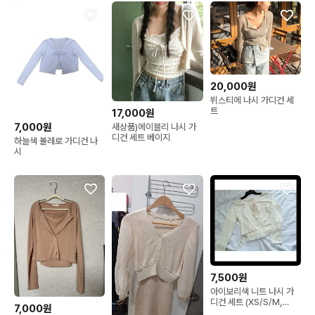
20,000원
뷔스티에 나시 가디건 세
트
17,000원
7,000원
새상품)에이블리 나시 가
디건 세트 베이지
하늘색 볼레로 가디건 나
시
7,500원
아이보리색 니트 나시 가
디건 세트 (XS/S/M,
7,000원
44/55/66, 80/85/90