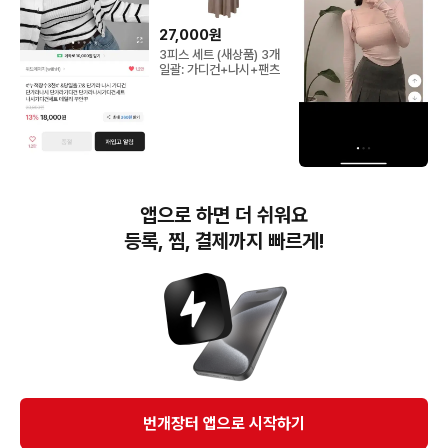
27,000원
3피스 세트 (새상품) 3개
일괄: 가디건+나시+팬츠
11,000원
10,000원
에이블리 나시 가디건 세
크롭 볼레로 가디건+밑단
앱으로 하면 더 쉬워요
트
라운드 스퀘어 나시 세트
등록, 찜, 결제까지 빠르게!
번개장터(주) 사업자정보, 이용약관 및 기타 법적고지
번개장터㈜는 통신판매중개자이며, 통신판매의 당사자가 아닙니다. 전자상거래 등에서의
소비자보호에 관한 법률 등 관련 법령 및 번개장터㈜의 약관에 따라 상품, 상품정보, 거래에 관한 책임은
개별 판매자에게 귀속하고, 번개장터㈜는 원칙적으로 회원간 거래에 대하여 책임을 지지 않습니다.
다만, 번개장터㈜가 직접 판매하는 상품에 대한 책임은 번개장터㈜에게 귀속합니다.
Ⓒ Bungaejangter Inc. all rights reserved.
번개장터 앱으로 시작하기