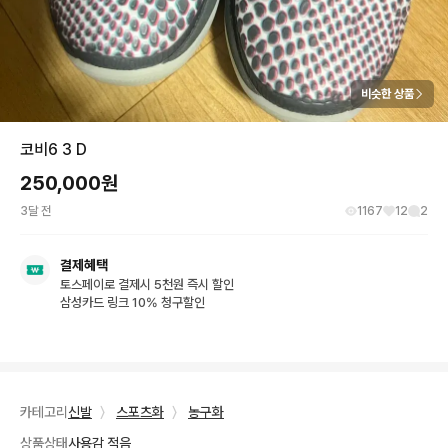
비슷한 상품
코비6 3 D
250,000
원
3달 전
1167
12
2
결제혜택
토스페이로 결제시 5천원 즉시 할인
삼성카드 링크 10% 청구할인
카테고리
신발
〉
스포츠화
〉
농구화
상품상태
사용감 적음