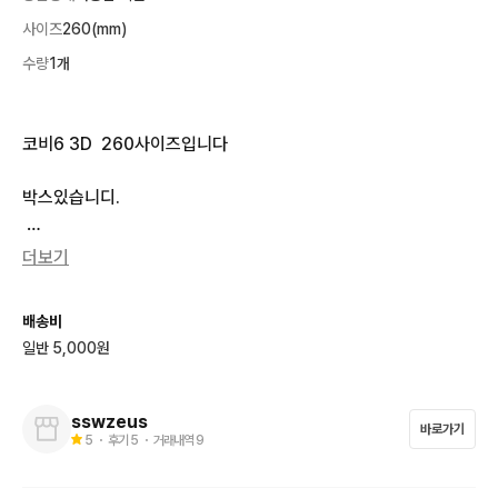
사이즈
260(mm)
수량
1개
코비6 3D  260사이즈입니다

박스있습니디.

나이키당첨된제품입니다

더보기
교환문의는 하지밀이주세요
배송비
일반 5,000원
sswzeus
바로가기
5
・ 후기
5
・ 거래내역
9